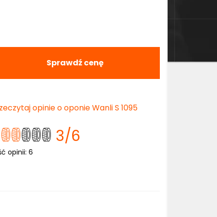
Sprawdź cenę
zeczytaj opinie o oponie Wanli S 1095
3
/6
ść opinii:
6