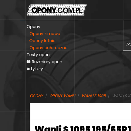
Opony
Opony zimowe
Opony letnie
Za
Opony całoroczne
Testy opon
Rozmiary opon
Artykuły
OPONY
OPONY WANLI
WANLI S 1095
WANLI S 10
Wanli S 1095 195/65R1