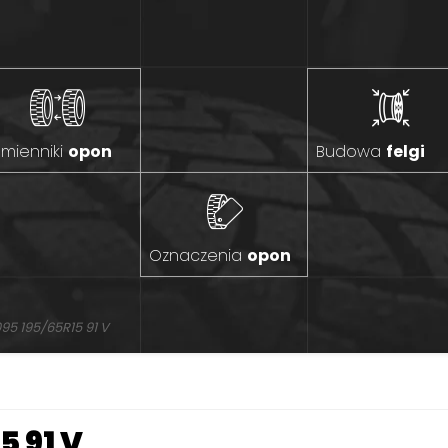
mienniki
opon
Budowa
felgi
Oznaczenia
opon
95 195/65R15 91 V
5 91 V