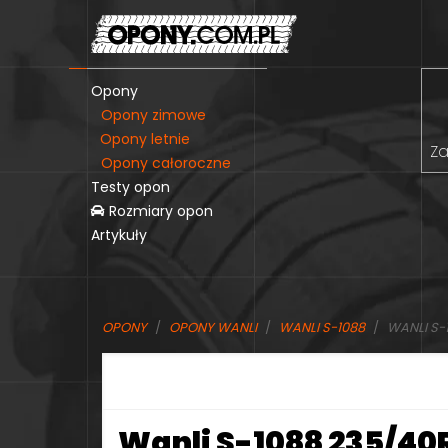
Opony
Opony zimowe
Opony letnie
Za
Opony całoroczne
Testy opon
Rozmiary opon
Artykuły
OPONY
OPONY WANLI
WANLI S-1088
WANLI S-
Wanli S-1088 235/40R