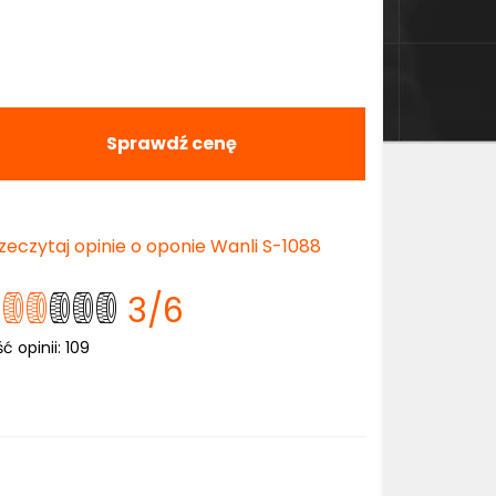
Sprawdź cenę
zeczytaj opinie o oponie Wanli S-1088
3
/6
ść opinii:
109