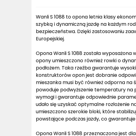
Wanli S 1088 to opona letnia klasy ekono
szybką i dynamiczną jazdę na każdym rod
bezpieczeństwa. Dzięki zastosowaniu zaaw
Europejskiej.
Opona Wanli S 1088 została wyposażona w
opony umieszczono również rowki o dynam
podłożem. Taka rzeźba gwarantuje wysoki
konstruktorów opon jest dobranie odpowi
mieszanka musi być również odporna na śc
powoduje podwyższenie temperatury na pow
wymogi i gwarantuje odpowiednie paramet
udało się uzyskać optymalne rozłożenie n
umieszczono szerokie bloki, które stabili
powstające podczas jazdy, co gwarantuje
Opona Wanli S 1088 przeznaczona jest dla