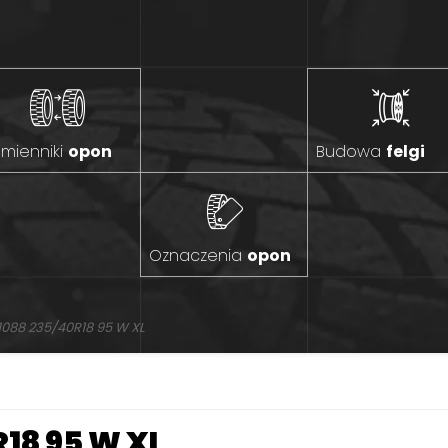
mienniki
opon
Budowa
felgi
Oznaczenia
opon
1088 235/40R18 95 W XL
18 95 W XL