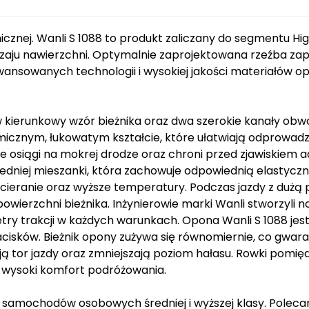
micznej. Wanli S 1088 to produkt zaliczany do segmentu 
zaju nawierzchni. Optymalnie zaprojektowana rzeźba za
ansowanych technologii i wysokiej jakości materiałów op
 kierunkowy wzór bieżnika oraz dwa szerokie kanały obw
icznym, łukowatym kształcie, które ułatwiają odprowadz
e osiągi na mokrej drodze oraz chroni przed zjawiskiem
edniej mieszanki, która zachowuje odpowiednią elastyc
ieranie oraz wyższe temperatury. Podczas jazdy z dużą p
ierzchni bieżnika. Inżynierowie marki Wanli stworzyli n
ry trakcji w każdych warunkach. Opona Wanli S 1088 jes
acisków. Bieżnik opony zużywa się równomiernie, co gwara
zują tor jazdy oraz zmniejszają poziom hałasu. Rowki pomi
 wysoki komfort podróżowania.
 samochodów osobowych średniej i wyższej klasy. Polecan