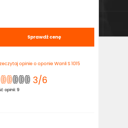
Sprawdź cenę
zeczytaj opinie o oponie Wanli S 1015
3
/6
ść opinii:
9