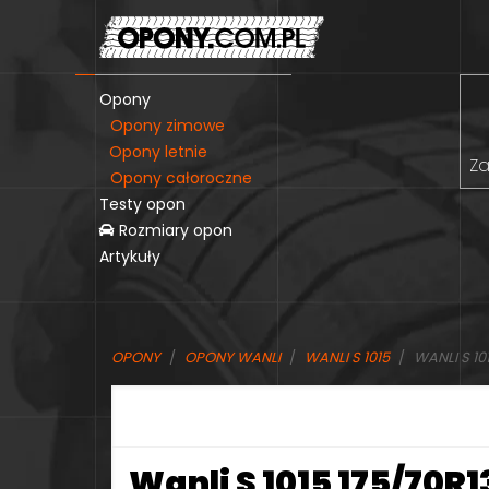
Opony
Opony zimowe
Opony letnie
Za
Opony całoroczne
Testy opon
Rozmiary opon
Artykuły
OPONY
OPONY WANLI
WANLI S 1015
WANLI S 101
Wanli S 1015 175/70R1