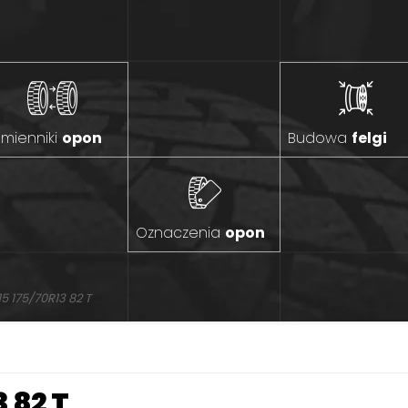
mienniki
opon
Budowa
felgi
Oznaczenia
opon
5 175/70R13 82 T
3 82 T