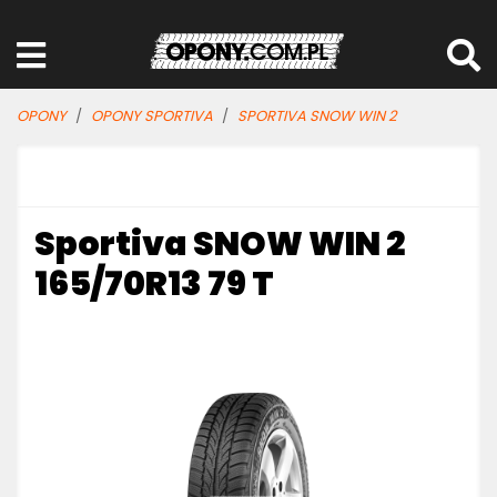
OPONY
OPONY SPORTIVA
SPORTIVA SNOW WIN 2
Sportiva SNOW WIN 2
165/70R13 79 T