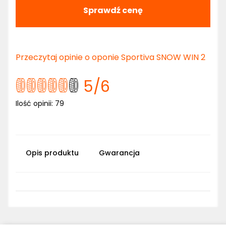
Sprawdź cenę
Przeczytaj opinie o oponie Sportiva SNOW WIN 2
5
/6
Ilość opinii:
79
Opis produktu
Gwarancja