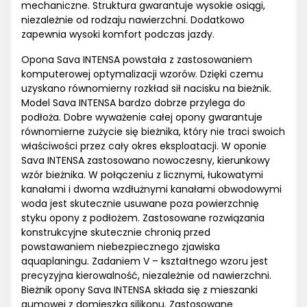
mechaniczne. Struktura gwarantuje wysokie osiągi,
niezależnie od rodzaju nawierzchni. Dodatkowo
zapewnia wysoki komfort podczas jazdy.
Opona Sava INTENSA powstała z zastosowaniem
komputerowej optymalizacji wzorów. Dzięki czemu
uzyskano równomierny rozkład sił nacisku na bieżnik.
Model Sava INTENSA bardzo dobrze przylega do
podłoża. Dobre wyważenie całej opony gwarantuje
równomierne zużycie się bieżnika, który nie traci swoich
właściwości przez cały okres eksploatacji. W oponie
Sava INTENSA zastosowano nowoczesny, kierunkowy
wzór bieżnika. W połączeniu z licznymi, łukowatymi
kanałami i dwoma wzdłużnymi kanałami obwodowymi
woda jest skutecznie usuwane poza powierzchnię
styku opony z podłożem. Zastosowane rozwiązania
konstrukcyjne skutecznie chronią przed
powstawaniem niebezpiecznego zjawiska
aquaplaningu. Zadaniem V – kształtnego wzoru jest
precyzyjna kierowalność, niezależnie od nawierzchni.
Bieżnik opony Sava INTENSA składa się z mieszanki
gumowej z domieszką silikonu. Zastosowane