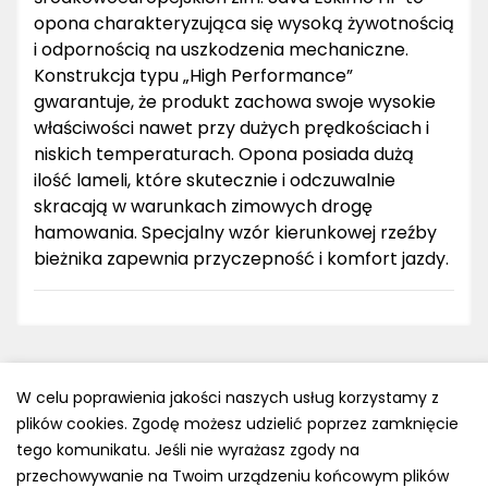
opona charakteryzująca się wysoką żywotnością
i odpornością na uszkodzenia mechaniczne.
Konstrukcja typu „High Performance”
gwarantuje, że produkt zachowa swoje wysokie
właściwości nawet przy dużych prędkościach i
niskich temperaturach. Opona posiada dużą
ilość lameli, które skutecznie i odczuwalnie
skracają w warunkach zimowych drogę
hamowania. Specjalny wzór kierunkowej rzeźby
bieżnika zapewnia przyczepność i komfort jazdy.
W celu poprawienia jakości naszych usług korzystamy z
plików cookies. Zgodę możesz udzielić poprzez zamknięcie
Polityka prywatności
tego komunikatu. Jeśli nie wyrażasz zgody na
e-mail: kontakt@opony.com.pl
przechowywanie na Twoim urządzeniu końcowym plików