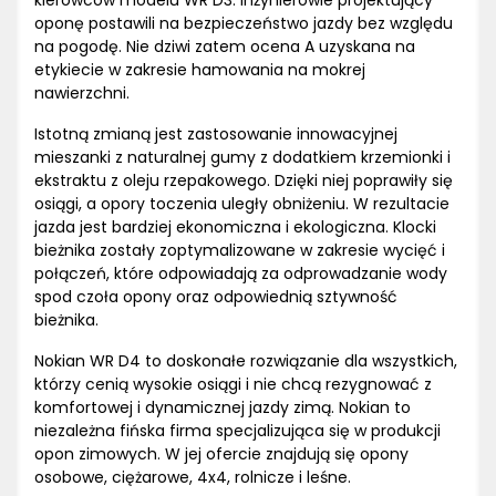
kierowców modelu WR D3. Inżynierowie projektujący
oponę postawili na bezpieczeństwo jazdy bez względu
na pogodę. Nie dziwi zatem ocena A uzyskana na
etykiecie w zakresie hamowania na mokrej
nawierzchni.
Istotną zmianą jest zastosowanie innowacyjnej
mieszanki z naturalnej gumy z dodatkiem krzemionki i
ekstraktu z oleju rzepakowego. Dzięki niej poprawiły się
osiągi, a opory toczenia uległy obniżeniu. W rezultacie
jazda jest bardziej ekonomiczna i ekologiczna. Klocki
bieżnika zostały zoptymalizowane w zakresie wycięć i
połączeń, które odpowiadają za odprowadzanie wody
spod czoła opony oraz odpowiednią sztywność
bieżnika.
Nokian WR D4 to doskonałe rozwiązanie dla wszystkich,
którzy cenią wysokie osiągi i nie chcą rezygnować z
komfortowej i dynamicznej jazdy zimą. Nokian to
niezależna fińska firma specjalizująca się w produkcji
opon zimowych. W jej ofercie znajdują się opony
osobowe, ciężarowe, 4x4, rolnicze i leśne.