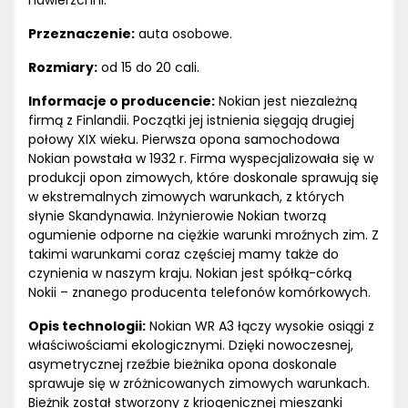
nawierzchni.
Przeznaczenie:
auta osobowe.
Rozmiary:
od 15 do 20 cali.
Informacje o producencie:
Nokian jest niezależną
firmą z Finlandii. Początki jej istnienia sięgają drugiej
połowy XIX wieku. Pierwsza opona samochodowa
Nokian powstała w 1932 r. Firma wyspecjalizowała się w
produkcji opon zimowych, które doskonale sprawują się
w ekstremalnych zimowych warunkach, z których
słynie Skandynawia. Inżynierowie Nokian tworzą
ogumienie odporne na ciężkie warunki mroźnych zim. Z
takimi warunkami coraz częściej mamy także do
czynienia w naszym kraju. Nokian jest spółką-córką
Nokii – znanego producenta telefonów komórkowych.
Opis technologii:
Nokian WR A3 łączy wysokie osiągi z
właściwościami ekologicznymi. Dzięki nowoczesnej,
asymetrycznej rzeźbie bieżnika opona doskonale
sprawuje się w zróżnicowanych zimowych warunkach.
Bieżnik został stworzony z kriogenicznej mieszanki