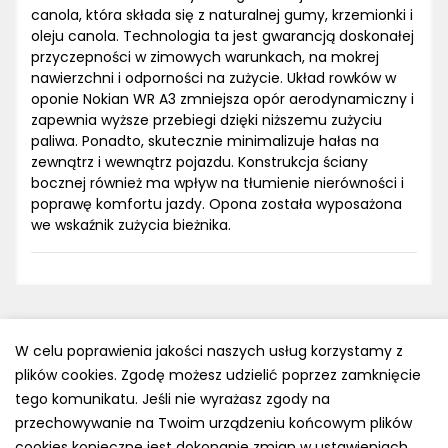
canola, która składa się z naturalnej gumy, krzemionki i
oleju canola. Technologia ta jest gwarancją doskonałej
przyczepności w zimowych warunkach, na mokrej
nawierzchni i odporności na zużycie. Układ rowków w
oponie Nokian WR A3 zmniejsza opór aerodynamiczny i
zapewnia wyższe przebiegi dzięki niższemu zużyciu
paliwa. Ponadto, skutecznie minimalizuje hałas na
zewnątrz i wewnątrz pojazdu. Konstrukcja ściany
bocznej również ma wpływ na tłumienie nierówności i
poprawę komfortu jazdy. Opona została wyposażona
we wskaźnik zużycia bieżnika.
W celu poprawienia jakości naszych usług korzystamy z
plików cookies. Zgodę możesz udzielić poprzez zamknięcie
Polityka prywatności
tego komunikatu. Jeśli nie wyrażasz zgody na
e-mail: kontakt@opony.com.pl
przechowywanie na Twoim urządzeniu końcowym plików
cookies konieczne jest dokonanie zmian w ustawieniach