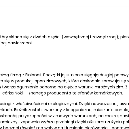
óry składa się z dwóch części (wewnętrznej i zewnętrznej); pi
hej nawierzchni.
eżną firmą z Finlandii. Początki jej istnienia sięgają drugiej p
ała się w produkcji opon zimowych, które doskonale sprawują s
an tworzą ogumienie odporne na ciężkie warunki mroźnych zim. 
łką-córką Nokii – znanego producenta telefonów komórkowych.
osiągi z właściwościami ekologicznymi. Dzięki nowoczesnej, asy
ch. Bieżnik został stworzony z kriogenicznej mieszanki canola, 
 doskonałej przyczepności w zimowych warunkach, na mokrej nawi
miczny i zapewnia wyższe przebiegi dzięki niższemu zużyciu pal
any bocznej również ma wpływ na tłumienie nierówności i popra