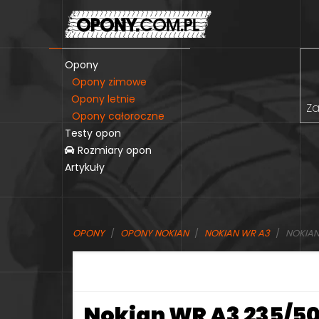
Opony
Opony zimowe
Opony letnie
Za
Opony całoroczne
Testy opon
Rozmiary opon
Artykuły
OPONY
OPONY NOKIAN
NOKIAN WR A3
NOKIAN 
Nokian WR A3 235/50R