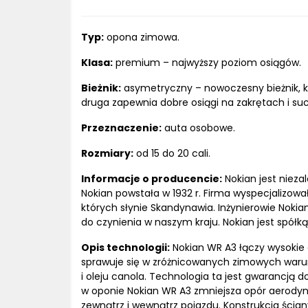
Typ:
opona zimowa.
Klasa:
premium – najwyższy poziom osiągów.
Bieżnik:
asymetryczny – nowoczesny bieżnik, kt
druga zapewnia dobre osiągi na zakrętach i suc
Przeznaczenie:
auta osobowe.
Rozmiary:
od 15 do 20 cali.
Informacje o producencie:
Nokian jest niezal
Nokian powstała w 1932 r. Firma wyspecjalizow
których słynie Skandynawia. Inżynierowie Noki
do czynienia w naszym kraju. Nokian jest spó
Opis technologii:
Nokian WR A3 łączy wysokie 
sprawuje się w zróżnicowanych zimowych warunka
i oleju canola. Technologia ta jest gwarancją
w oponie Nokian WR A3 zmniejsza opór aerodyna
zewnątrz i wewnątrz pojazdu. Konstrukcja ści