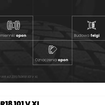
mienniki
opon
Budowa
felgi
Oznaczenia
opon
WR A3 235/50R18 101 V XL
18 101 V XL