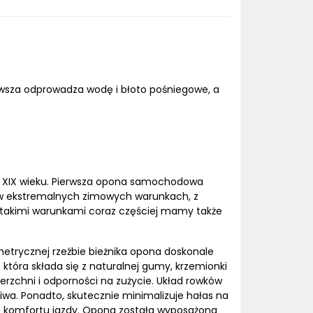
erwsza odprowadza wodę i błoto pośniegowe, a
ołowy XIX wieku. Pierwsza opona samochodowa
ię w ekstremalnych zimowych warunkach, z
Z takimi warunkami coraz częściej mamy także
metrycznej rzeźbie bieżnika opona doskonale
która składa się z naturalnej gumy, krzemionki
erzchni i odporności na zużycie. Układ rowków
iwa. Ponadto, skutecznie minimalizuje hałas na
wę komfortu jazdy. Opona została wyposażona