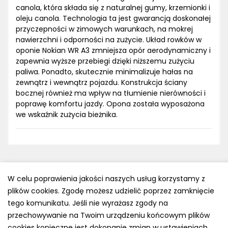
canola, która składa się z naturalnej gumy, krzemionki i
oleju canola. Technologia ta jest gwarancją doskonałej
przyczepności w zimowych warunkach, na mokrej
nawierzchni i odporności na zużycie. Układ rowków w
oponie Nokian WR A3 zmniejsza opór aerodynamiczny i
zapewnia wyższe przebiegi dzięki niższemu zużyciu
paliwa. Ponadto, skutecznie minimalizuje hałas na
zewnątrz i wewnątrz pojazdu. Konstrukcja ściany
bocznej również ma wpływ na tłumienie nierówności i
poprawę komfortu jazdy. Opona została wyposażona
we wskaźnik zużycia bieżnika.
W celu poprawienia jakości naszych usług korzystamy z
plików cookies. Zgodę możesz udzielić poprzez zamknięcie
Polityka prywatności
tego komunikatu. Jeśli nie wyrażasz zgody na
e-mail: kontakt@opony.com.pl
przechowywanie na Twoim urządzeniu końcowym plików
cookies konieczne jest dokonanie zmian w ustawieniach