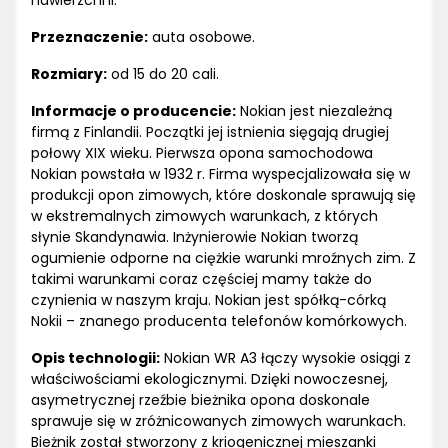
nawierzchni.
Przeznaczenie:
auta osobowe.
Rozmiary:
od 15 do 20 cali.
Informacje o producencie:
Nokian jest niezależną
firmą z Finlandii. Początki jej istnienia sięgają drugiej
połowy XIX wieku. Pierwsza opona samochodowa
Nokian powstała w 1932 r. Firma wyspecjalizowała się w
produkcji opon zimowych, które doskonale sprawują się
w ekstremalnych zimowych warunkach, z których
słynie Skandynawia. Inżynierowie Nokian tworzą
ogumienie odporne na ciężkie warunki mroźnych zim. Z
takimi warunkami coraz częściej mamy także do
czynienia w naszym kraju. Nokian jest spółką-córką
Nokii – znanego producenta telefonów komórkowych.
Opis technologii:
Nokian WR A3 łączy wysokie osiągi z
właściwościami ekologicznymi. Dzięki nowoczesnej,
asymetrycznej rzeźbie bieżnika opona doskonale
sprawuje się w zróżnicowanych zimowych warunkach.
Bieżnik został stworzony z kriogenicznej mieszanki