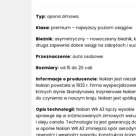
Typ:
opona zimowa.
Klasa:
premium – najwyższy poziom osiągów.
Bieżnik:
asymetryczny – nowoczesny bieżnik, kt
druga zapewnia dobre osiągi na zakrętach i suc
Przeznaczenie:
auta osobowe.
Rozmiary:
od 15 do 20 cali.
Informacje o producencie:
Nokian jest niezal
Nokian powstała w 1932 r. Firma wyspecjalizow
których słynie Skandynawia. Inżynierowie Noki
do czynienia w naszym kraju. Nokian jest spó
Opis technologii:
Nokian WR A3 łączy wysokie 
sprawuje się w zróżnicowanych zimowych warunka
i oleju canola. Technologia ta jest gwarancją
w oponie Nokian WR A3 zmniejsza opór aerodyna
zewnątrz i wewnątrz pojazdu. Konstrukcja ści