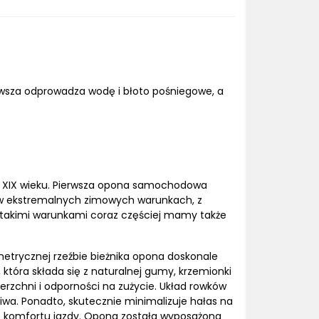
erwsza odprowadza wodę i błoto pośniegowe, a
ołowy XIX wieku. Pierwsza opona samochodowa
ię w ekstremalnych zimowych warunkach, z
Z takimi warunkami coraz częściej mamy także
metrycznej rzeźbie bieżnika opona doskonale
która składa się z naturalnej gumy, krzemionki
erzchni i odporności na zużycie. Układ rowków
iwa. Ponadto, skutecznie minimalizuje hałas na
wę komfortu jazdy. Opona została wyposażona