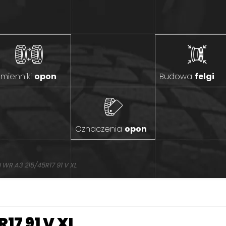
mienniki
opon
Budowa
felgi
Oznaczenia
opon
WR A3 215/45R17 91 V XL
17 91 V XL