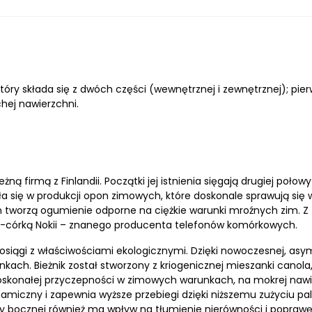
óry składa się z dwóch części (wewnętrznej i zewnętrznej); pi
hej nawierzchni.
eżną firmą z Finlandii. Początki jej istnienia sięgają drugiej p
ała się w produkcji opon zimowych, które doskonale sprawują s
an tworzą ogumienie odporne na ciężkie warunki mroźnych zim. 
łką-córką Nokii – znanego producenta telefonów komórkowych.
osiągi z właściwościami ekologicznymi. Dzięki nowoczesnej, asy
ch. Bieżnik został stworzony z kriogenicznej mieszanki canola, 
 doskonałej przyczepności w zimowych warunkach, na mokrej nawi
miczny i zapewnia wyższe przebiegi dzięki niższemu zużyciu pal
any bocznej również ma wpływ na tłumienie nierówności i popra