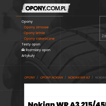
Opony
Opony zimowe
Opony letnie
Za
Opony całoroczne
Testy opon
Rozmiary opon
Artykuły
OPONY
OPONY NOKIAN
NOKIAN WR A3
NOKIAN 
Nokian WR A3 215/45R