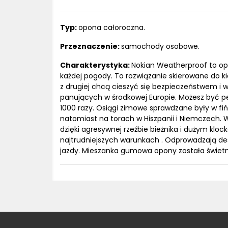
Typ:
opona całoroczna.
Przeznaczenie:
samochody osobowe.
Charakterystyka:
Nokian Weatherproof to op
każdej pogody. To rozwiązanie skierowane do k
z drugiej chcą cieszyć się bezpieczeństwem 
panujących w środkowej Europie. Możesz być p
1000 razy. Osiągi zimowe sprawdzane były w fi
natomiast na torach w Hiszpanii i Niemczech. W
dzięki agresywnej rzeźbie bieżnika i dużym klo
najtrudniejszych warunkach . Odprowadzają des
jazdy. Mieszanka gumowa opony została świetn