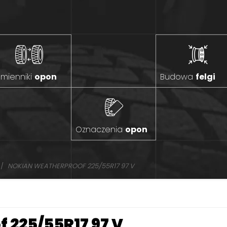
mienniki
opon
Budowa
felgi
Oznaczenia
opon
NOKIAN WEATHERPROOF 225/55R17 97 V
 225/55R17 97 V