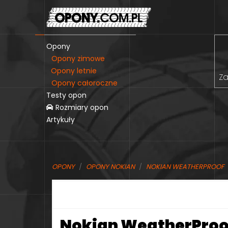
Opony
Opony zimowe
Opony letnie
Za
Opony całoroczne
Testy opon
Rozmiary opon
Artykuły
OPONY
OPONY NOKIAN
NOKIAN WEATHERPROOF
Nokian WeatherProof