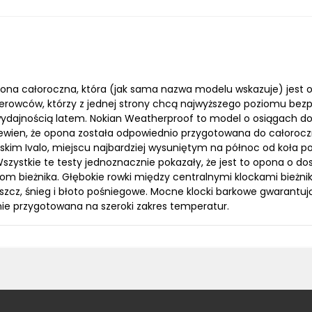
ona całoroczna, która (jak sama nazwa modelu wskazuje) jest 
ierowców, którzy z jednej strony chcą najwyższego poziomu bez
i wydajnością latem. Nokian Weatherproof to model o osiągac
ewien, że opona została odpowiednio przygotowana do całorocz
ńskim Ivalo, miejscu najbardziej wysuniętym na północ od koła 
szystkie te testy jednoznacznie pokazały, że jest to opona o do
ckom bieżnika. Głębokie rowki między centralnymi klockami bieżni
zcz, śnieg i błoto pośniegowe. Mocne klocki barkowe gwarantuj
ie przygotowana na szeroki zakres temperatur.