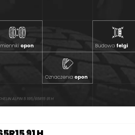
mienniki
opon
Budowa
felgi
Oznaczenia
opon
HELIN ALPIN 5 195/65R15 91 H
65R15 91 H