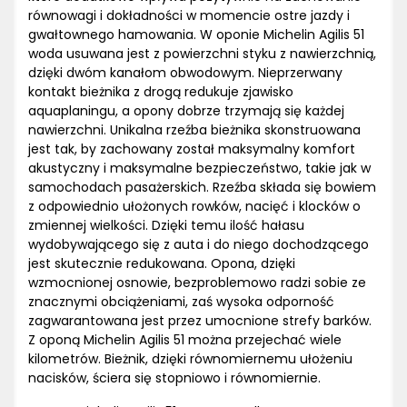
równowagi i dokładności w momencie ostre jazdy i
gwałtownego hamowania. W oponie Michelin Agilis 51
woda usuwana jest z powierzchni styku z nawierzchnią,
dzięki dwóm kanałom obwodowym. Nieprzerwany
kontakt bieżnika z drogą redukuje zjawisko
aquaplaningu, a opony dobrze trzymają się każdej
nawierzchni. Unikalna rzeźba bieżnika skonstruowana
jest tak, by zachowany został maksymalny komfort
akustyczny i maksymalne bezpieczeństwo, takie jak w
samochodach pasażerskich. Rzeźba składa się bowiem
z odpowiednio ułożonych rowków, nacięć i klocków o
zmiennej wielkości. Dzięki temu ilość hałasu
wydobywającego się z auta i do niego dochodzącego
jest skutecznie redukowana. Opona, dzięki
wzmocnionej osnowie, bezproblemowo radzi sobie ze
znacznymi obciążeniami, zaś wysoka odporność
zagwarantowana jest przez umocnione strefy barków.
Z oponą Michelin Agilis 51 można przejechać wiele
kilometrów. Bieżnik, dzięki równomiernemu ułożeniu
nacisków, ściera się stopniowo i równomiernie.