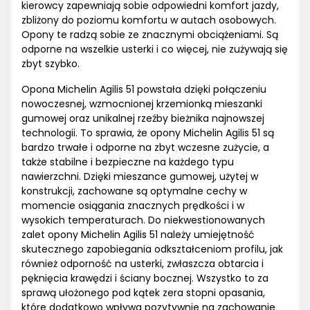
kierowcy zapewniają sobie odpowiedni komfort jazdy,
zbliżony do poziomu komfortu w autach osobowych.
Opony te radzą sobie ze znacznymi obciążeniami. Są
odporne na wszelkie usterki i co więcej, nie zużywają się
zbyt szybko.
Opona Michelin Agilis 51 powstała dzięki połączeniu
nowoczesnej, wzmocnionej krzemionką mieszanki
gumowej oraz unikalnej rzeźby bieżnika najnowszej
technologii. To sprawia, że opony Michelin Agilis 51 są
bardzo trwałe i odporne na zbyt wczesne zużycie, a
także stabilne i bezpieczne na każdego typu
nawierzchni. Dzięki mieszance gumowej, użytej w
konstrukcji, zachowane są optymalne cechy w
momencie osiągania znacznych prędkości i w
wysokich temperaturach. Do niekwestionowanych
zalet opony Michelin Agilis 51 należy umiejętność
skutecznego zapobiegania odkształceniom profilu, jak
również odporność na usterki, zwłaszcza obtarcia i
pęknięcia krawędzi i ściany bocznej. Wszystko to za
sprawą ułożonego pod kątek zera stopni opasania,
które dodatkowo wpływa pozytywnie na zachowanie