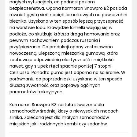
nagłych sytuacjach, co podnosi poziom
bezpieczeństwa. Opona Kormoran Snowpro B2 posiada
również gęstą sieć nacięć lamelkowych na powierzchni
bieżnika. Uzyskano w ten sposób lepszą przyczepność
na warstwie lodu. Krawędzie lamelki wbijają się w
podłoże, co skutkuje krótsza drogą hamowania oraz
pewnym zachowaniem podczas ruszania i
przyśpieszania. Do produkcji opony zastosowano
nowoczesną, ulepszoną mieszankę gumową, która
zachowuje odpowiednią elastyczność i miękkość
nawet, gdy słupek rtęci spadnie poniżej 7 stopni
Celsjusza. Ponadto guma jest odporna na ścieranie. W
porównaniu do poprzedniczki uzyskano w ten sposób
dłuższą żywotność oraz poprawę ogólnych
parametrów trakcyjnych.
Kormoran Snowpro B2 została stworzona dla
samochodów średniej klasy o niewysokich mocach
silnika. Zalecana jest dla małych samochodów
miejskich jak i rodzinnych kombi czy sedanów.