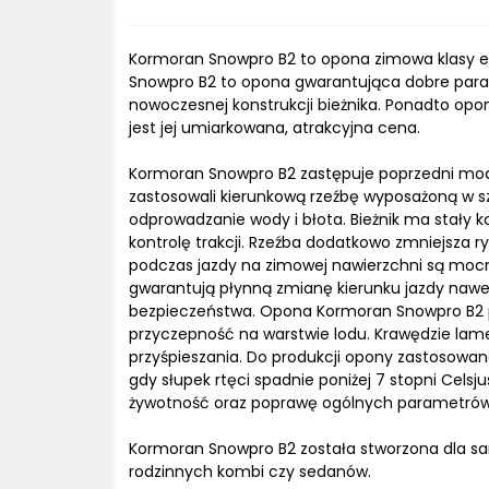
Kormoran Snowpro B2 to opona zimowa klasy e
Snowpro B2 to opona gwarantująca dobre param
nowoczesnej konstrukcji bieżnika. Ponadto op
jest jej umiarkowana, atrakcyjna cena.
Kormoran Snowpro B2 zastępuje poprzedni model
zastosowali kierunkową rzeźbę wyposażoną w s
odprowadzanie wody i błota. Bieżnik ma stały 
kontrolę trakcji. Rzeźba dodatkowo zmniejsza
podczas jazdy na zimowej nawierzchni są mocne
gwarantują płynną zmianę kierunku jazdy nawe
bezpieczeństwa. Opona Kormoran Snowpro B2 po
przyczepność na warstwie lodu. Krawędzie lam
przyśpieszania. Do produkcji opony zastosow
gdy słupek rtęci spadnie poniżej 7 stopni Cel
żywotność oraz poprawę ogólnych parametrów 
Kormoran Snowpro B2 została stworzona dla sa
rodzinnych kombi czy sedanów.