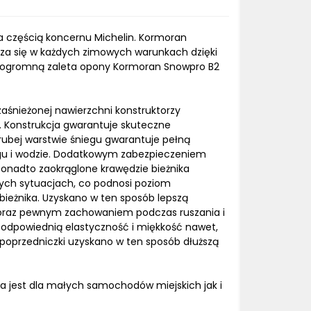
 częścią koncernu Michelin. Kormoran
dza się w każdych zimowych warunkach dzięki
ie ogromną zaleta opony Kormoran Snowpro B2
aśnieżonej nawierzchni konstruktorzy
 Konstrukcja gwarantuje skuteczne
grubej warstwie śniegu gwarantuje pełną
iegu i wodzie. Dodatkowym zabezpieczeniem
Ponadto zaokrąglone krawędzie bieżnika
łych sytuacjach, co podnosi poziom
ieżnika. Uzyskano w ten sposób lepszą
ia oraz pewnym zachowaniem podczas ruszania i
odpowiednią elastyczność i miękkość nawet,
 poprzedniczki uzyskano w ten sposób dłuższą
a jest dla małych samochodów miejskich jak i