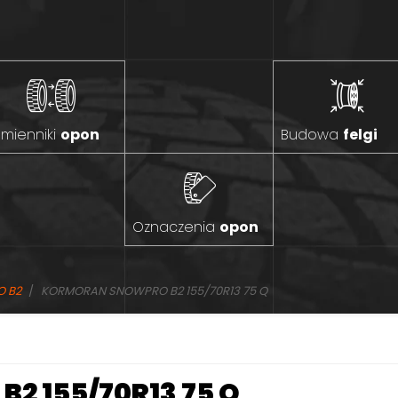
mienniki
opon
Budowa
felgi
Oznaczenia
opon
 B2
KORMORAN SNOWPRO B2 155/70R13 75 Q
2 155/70R13 75 Q