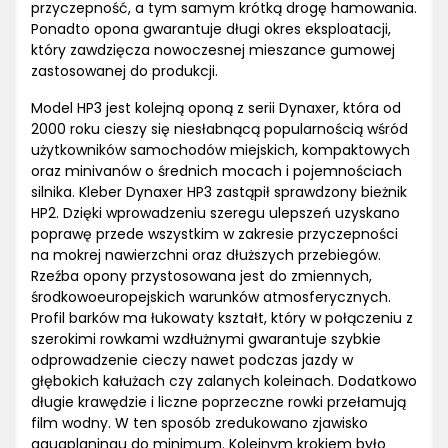
przyczepność, a tym samym krótką drogę hamowania.
Ponadto opona gwarantuje długi okres eksploatacji,
który zawdzięcza nowoczesnej mieszance gumowej
zastosowanej do produkcji.
Model HP3 jest kolejną oponą z serii Dynaxer, która od
2000 roku cieszy się niesłabnącą popularnością wśród
użytkowników samochodów miejskich, kompaktowych
oraz minivanów o średnich mocach i pojemnościach
silnika. Kleber Dynaxer HP3 zastąpił sprawdzony bieżnik
HP2. Dzięki wprowadzeniu szeregu ulepszeń uzyskano
poprawę przede wszystkim w zakresie przyczepności
na mokrej nawierzchni oraz dłuższych przebiegów.
Rzeźba opony przystosowana jest do zmiennych,
środkowoeuropejskich warunków atmosferycznych.
Profil barków ma łukowaty kształt, który w połączeniu z
szerokimi rowkami wzdłużnymi gwarantuje szybkie
odprowadzenie cieczy nawet podczas jazdy w
głębokich kałużach czy zalanych koleinach. Dodatkowo
długie krawędzie i liczne poprzeczne rowki przełamują
film wodny. W ten sposób zredukowano zjawisko
aquaplaningu do minimum. Kolejnym krokiem było