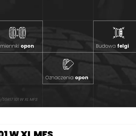
mienniki
opon
Budowa
felgi
Oznaczenia
opon
/55R17 101 W XL MFS
101 W XL MFS