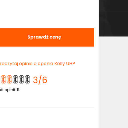
Sprawdź cenę
zeczytaj opinie o oponie Kelly UHP
3
/6
ść opinii:
11