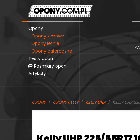
Opony
Opony zimowe
Opony letnie
Za
Opony całoroczne
Testy opon
Rozmiary opon
Artykuły
OPONY
OPONY KELLY
KELLY UHP
KELLY UHP 225
Kelly UHP 225/55R17 