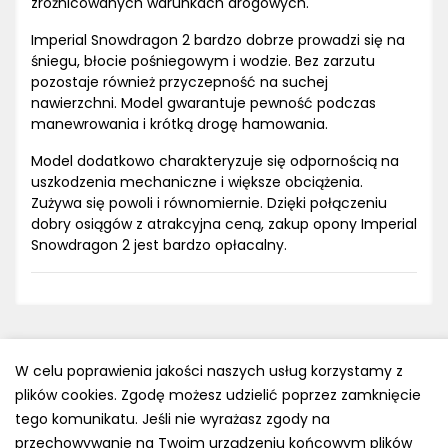
zróżnicowanych warunkach drogowych.
Imperial Snowdragon 2 bardzo dobrze prowadzi się na
śniegu, błocie pośniegowym i wodzie. Bez zarzutu
pozostaje również przyczepność na suchej
nawierzchni. Model gwarantuje pewność podczas
manewrowania i krótką drogę hamowania.
Model dodatkowo charakteryzuje się odpornością na
uszkodzenia mechaniczne i większe obciążenia.
Zużywa się powoli i równomiernie. Dzięki połączeniu
dobry osiągów z atrakcyjna ceną, zakup opony Imperial
Snowdragon 2 jest bardzo opłacalny.
W celu poprawienia jakości naszych usług korzystamy z
plików cookies. Zgodę możesz udzielić poprzez zamknięcie
Polityka prywatności
tego komunikatu. Jeśli nie wyrażasz zgody na
e-mail: kontakt@opony.com.pl
przechowywanie na Twoim urządzeniu końcowym plików