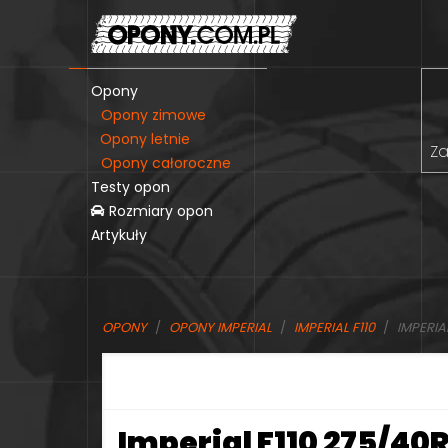
Opony
Opony zimowe
Opony letnie
Za
Opony całoroczne
Testy opon
Rozmiary opon
Artykuły
OPONY
OPONY IMPERIAL
IMPERIAL F110
IMPERIAL
Imperial F110 275/40R