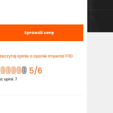
Sprawdź cenę
zeczytaj opinie o oponie Imperial F110
5
/6
ść opinii:
7