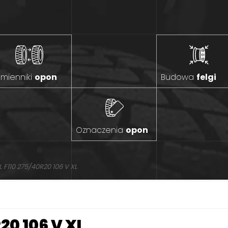
mienniki
opon
Budowa
felgi
Oznaczenia
opon
 F110 275/40R20 106 V XL
20 106 V XL