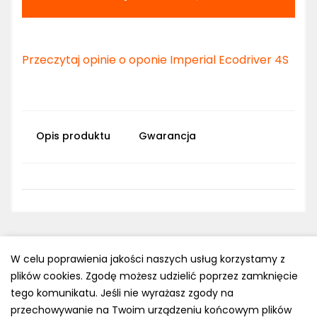
Przeczytaj opinie o oponie Imperial Ecodriver 4S
Opis produktu
Gwarancja
W celu poprawienia jakości naszych usług korzystamy z
plików cookies. Zgodę możesz udzielić poprzez zamknięcie
Polityka prywatności
tego komunikatu. Jeśli nie wyrażasz zgody na
e-mail: kontakt@opony.com.pl
przechowywanie na Twoim urządzeniu końcowym plików