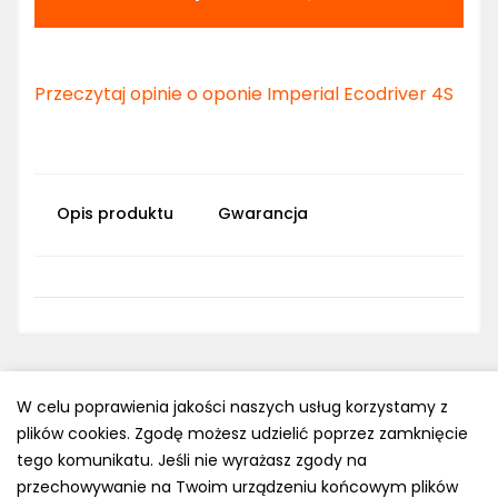
Przeczytaj opinie o oponie Imperial Ecodriver 4S
Opis produktu
Gwarancja
W celu poprawienia jakości naszych usług korzystamy z
plików cookies. Zgodę możesz udzielić poprzez zamknięcie
Polityka prywatności
tego komunikatu. Jeśli nie wyrażasz zgody na
e-mail: kontakt@opony.com.pl
przechowywanie na Twoim urządzeniu końcowym plików