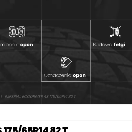
mienniki
opon
Budowa
felgi
Oznaczenia
opon
IMPERIAL ECODRIVER 4S 175/65R14 82 T
 175/65R14 82 T