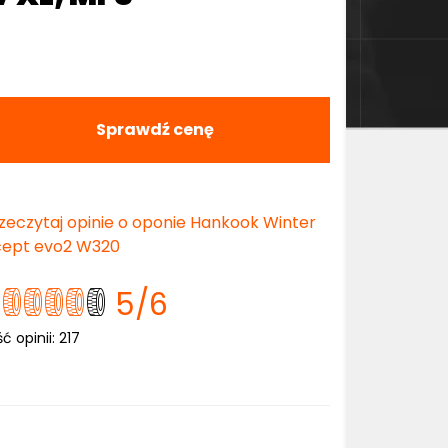
Sprawdź cenę
zeczytaj opinie o oponie Hankook Winter
cept evo2 W320
5
/6
ść opinii:
217