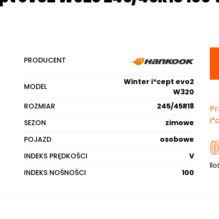
PRODUCENT
Winter i*cept evo2
MODEL
W320
ROZMIAR
245/45R18
Pr
i*
SEZON
zimowe
POJAZD
osobowe
INDEKS PRĘDKOŚCI
V
Ilo
INDEKS NOŚNOŚCI
100