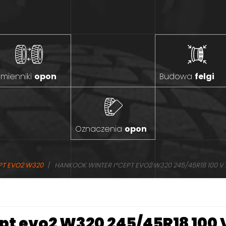
mienniki
opon
Budowa
felgi
Oznaczenia
opon
PT EVO2 W320
HANKOOK WINTER I*CEPT EVO2 W320 245/45R18 100 V 
pt evo2 W320 245/45R18 100 