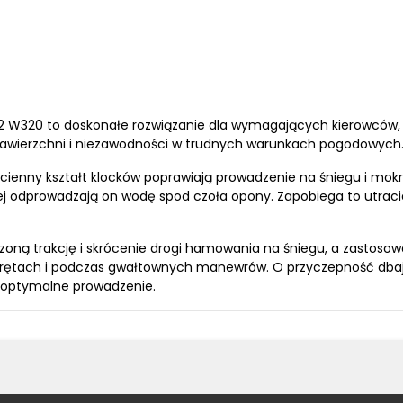
2 W320 to doskonałe rozwiązanie dla wymagających kierowców,
awierzchni i niezawodności w trudnych warunkach pogodowych
cienny kształt klocków poprawiają prowadzenie na śniegu i mok
ej odprowadzają on wodę spod czoła opony. Zapobiega to utracie
zoną trakcję i skrócenie drogi hamowania na śniegu, a zastosowan
krętach i podczas gwałtownych manewrów. O przyczepność dbają 
o optymalne prowadzenie.