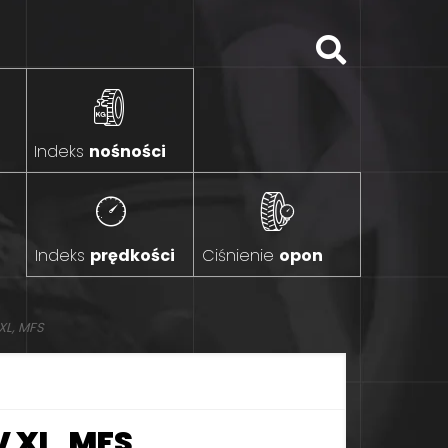
Indeks
nośności
Indeks
prędkości
Ciśnienie
opon
XL, MFS
V XL, MFS