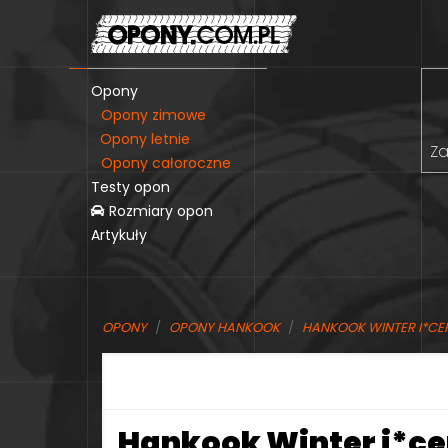
Opony
Opony zimowe
Opony letnie
Za
Opony całoroczne
Testy opon
Rozmiary opon
Artykuły
OPONY
OPONY HANKOOK
HANKOOK WINTER I*CE
Hankook Winter i*ce