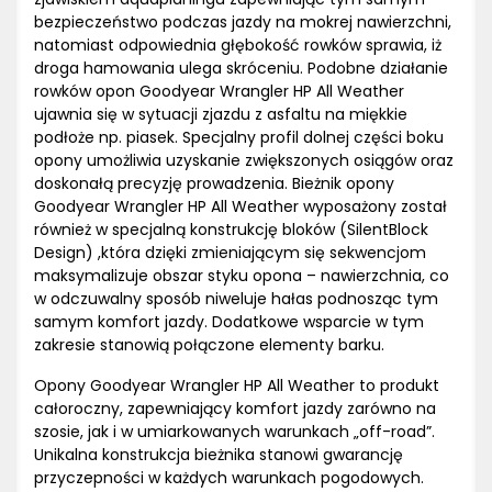
bezpieczeństwo podczas jazdy na mokrej nawierzchni,
natomiast odpowiednia głębokość rowków sprawia, iż
droga hamowania ulega skróceniu. Podobne działanie
rowków opon Goodyear Wrangler HP All Weather
ujawnia się w sytuacji zjazdu z asfaltu na miękkie
podłoże np. piasek. Specjalny profil dolnej części boku
opony umożliwia uzyskanie zwiększonych osiągów oraz
doskonałą precyzję prowadzenia. Bieżnik opony
Goodyear Wrangler HP All Weather wyposażony został
również w specjalną konstrukcję bloków (SilentBlock
Design) ,która dzięki zmieniającym się sekwencjom
maksymalizuje obszar styku opona – nawierzchnia, co
w odczuwalny sposób niweluje hałas podnosząc tym
samym komfort jazdy. Dodatkowe wsparcie w tym
zakresie stanowią połączone elementy barku.
Opony Goodyear Wrangler HP All Weather to produkt
całoroczny, zapewniający komfort jazdy zarówno na
szosie, jak i w umiarkowanych warunkach „off-road”.
Unikalna konstrukcja bieżnika stanowi gwarancję
przyczepności w każdych warunkach pogodowych.