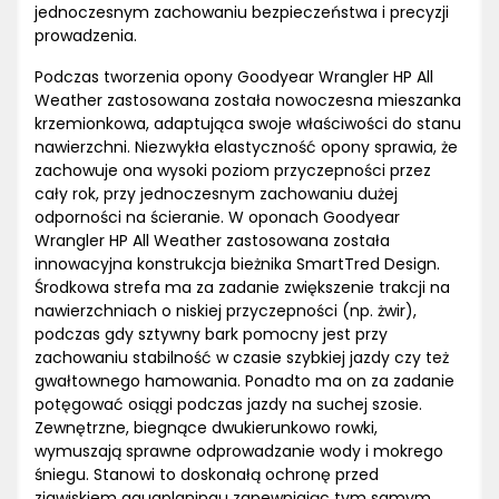
jednoczesnym zachowaniu bezpieczeństwa i precyzji
prowadzenia.
Podczas tworzenia opony Goodyear Wrangler HP All
Weather zastosowana została nowoczesna mieszanka
krzemionkowa, adaptująca swoje właściwości do stanu
nawierzchni. Niezwykła elastyczność opony sprawia, że
zachowuje ona wysoki poziom przyczepności przez
cały rok, przy jednoczesnym zachowaniu dużej
odporności na ścieranie. W oponach Goodyear
Wrangler HP All Weather zastosowana została
innowacyjna konstrukcja bieżnika SmartTred Design.
Środkowa strefa ma za zadanie zwiększenie trakcji na
nawierzchniach o niskiej przyczepności (np. żwir),
podczas gdy sztywny bark pomocny jest przy
zachowaniu stabilność w czasie szybkiej jazdy czy też
gwałtownego hamowania. Ponadto ma on za zadanie
potęgować osiągi podczas jazdy na suchej szosie.
Zewnętrzne, biegnące dwukierunkowo rowki,
wymuszają sprawne odprowadzanie wody i mokrego
śniegu. Stanowi to doskonałą ochronę przed
zjawiskiem aquaplaningu zapewniając tym samym