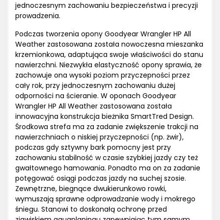
jednoczesnym zachowaniu bezpieczeństwa i precyzji
prowadzenia.
Podczas tworzenia opony Goodyear Wrangler HP All
Weather zastosowana została nowoczesna mieszanka
krzemionkowa, adaptująca swoje właściwości do stanu
nawierzchni. Niezwykła elastyczność opony sprawia, że
zachowuje ona wysoki poziom przyczepności przez
cały rok, przy jednoczesnym zachowaniu dużej
odporności na ścieranie. W oponach Goodyear
Wrangler HP All Weather zastosowana została
innowacyjna konstrukcja bieżnika SmartTred Design.
Środkowa strefa ma za zadanie zwiększenie trakcji na
nawierzchniach o niskiej przyczepności (np. żwir),
podczas gdy sztywny bark pomocny jest przy
zachowaniu stabilność w czasie szybkiej jazdy czy też
gwałtownego hamowania. Ponadto ma on za zadanie
potęgować osiągi podczas jazdy na suchej szosie.
Zewnętrzne, biegnące dwukierunkowo rowki,
wymuszają sprawne odprowadzanie wody i mokrego
śniegu. Stanowi to doskonałą ochronę przed
zjawiskiem aquaplaningu zapewniając tym samym