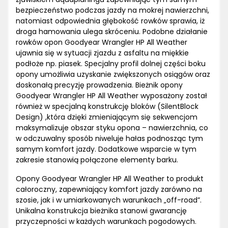
bezpieczeństwo podczas jazdy na mokrej nawierzchni,
natomiast odpowiednia głębokość rowków sprawia, iż
droga hamowania ulega skróceniu. Podobne działanie
rowków opon Goodyear Wrangler HP All Weather
ujawnia się w sytuacji zjazdu z asfaltu na miękkie
podłoże np. piasek. Specjalny profil dolnej części boku
opony umożliwia uzyskanie zwiększonych osiągów oraz
doskonałą precyzję prowadzenia. Bieżnik opony
Goodyear Wrangler HP All Weather wyposażony został
również w specjalną konstrukcję bloków (SilentBlock
Design) ,która dzięki zmieniającym się sekwencjom
maksymalizuje obszar styku opona – nawierzchnia, co
w odczuwalny sposób niweluje hałas podnosząc tym
samym komfort jazdy. Dodatkowe wsparcie w tym
zakresie stanowią połączone elementy barku.
Opony Goodyear Wrangler HP All Weather to produkt
całoroczny, zapewniający komfort jazdy zarówno na
szosie, jak i w umiarkowanych warunkach „off-road”.
Unikalna konstrukcja bieżnika stanowi gwarancję
przyczepności w każdych warunkach pogodowych.