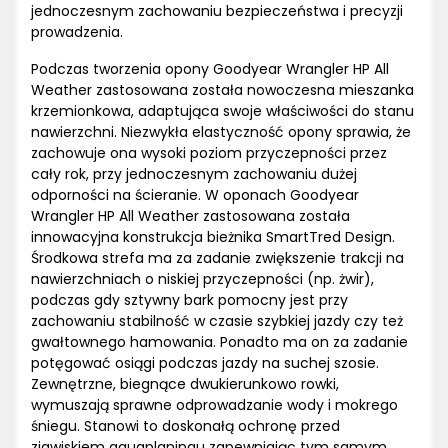
jednoczesnym zachowaniu bezpieczeństwa i precyzji
prowadzenia.
Podczas tworzenia opony Goodyear Wrangler HP All
Weather zastosowana została nowoczesna mieszanka
krzemionkowa, adaptująca swoje właściwości do stanu
nawierzchni. Niezwykła elastyczność opony sprawia, że
zachowuje ona wysoki poziom przyczepności przez
cały rok, przy jednoczesnym zachowaniu dużej
odporności na ścieranie. W oponach Goodyear
Wrangler HP All Weather zastosowana została
innowacyjna konstrukcja bieżnika SmartTred Design.
Środkowa strefa ma za zadanie zwiększenie trakcji na
nawierzchniach o niskiej przyczepności (np. żwir),
podczas gdy sztywny bark pomocny jest przy
zachowaniu stabilność w czasie szybkiej jazdy czy też
gwałtownego hamowania. Ponadto ma on za zadanie
potęgować osiągi podczas jazdy na suchej szosie.
Zewnętrzne, biegnące dwukierunkowo rowki,
wymuszają sprawne odprowadzanie wody i mokrego
śniegu. Stanowi to doskonałą ochronę przed
zjawiskiem aquaplaningu zapewniając tym samym