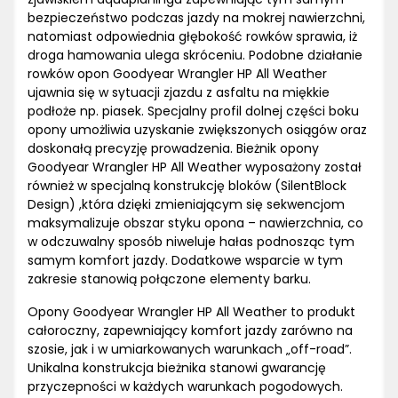
bezpieczeństwo podczas jazdy na mokrej nawierzchni,
natomiast odpowiednia głębokość rowków sprawia, iż
droga hamowania ulega skróceniu. Podobne działanie
rowków opon Goodyear Wrangler HP All Weather
ujawnia się w sytuacji zjazdu z asfaltu na miękkie
podłoże np. piasek. Specjalny profil dolnej części boku
opony umożliwia uzyskanie zwiększonych osiągów oraz
doskonałą precyzję prowadzenia. Bieżnik opony
Goodyear Wrangler HP All Weather wyposażony został
również w specjalną konstrukcję bloków (SilentBlock
Design) ,która dzięki zmieniającym się sekwencjom
maksymalizuje obszar styku opona – nawierzchnia, co
w odczuwalny sposób niweluje hałas podnosząc tym
samym komfort jazdy. Dodatkowe wsparcie w tym
zakresie stanowią połączone elementy barku.
Opony Goodyear Wrangler HP All Weather to produkt
całoroczny, zapewniający komfort jazdy zarówno na
szosie, jak i w umiarkowanych warunkach „off-road”.
Unikalna konstrukcja bieżnika stanowi gwarancję
przyczepności w każdych warunkach pogodowych.