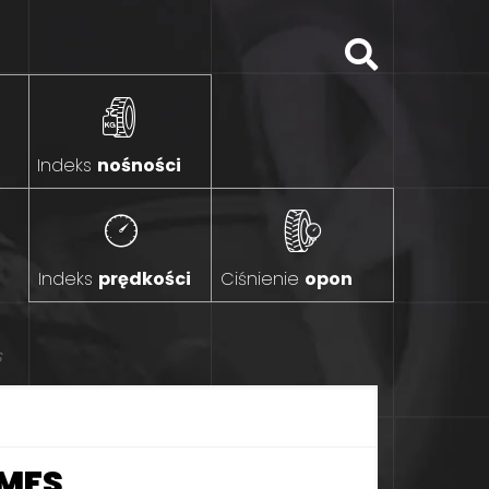
Indeks
nośności
Indeks
prędkości
Ciśnienie
opon
S
 MFS