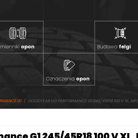
mienniki
opon
Budowa
felgi
Oznaczenia
opon
RMANCE G1
GOODYEAR UG PERFORMANCE G1 245/45R18 100 V XL, MF
ance G1 245/45R18 100 V XL,