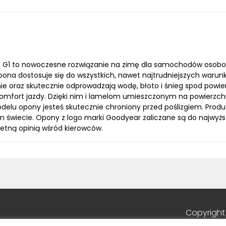
1 to nowoczesne rozwiązanie na zimę dla samochodów osobowych
pona dostosuje się do wszystkich, nawet najtrudniejszych waru
nie oraz skutecznie odprowadzają wodę, błoto i śnieg spod powie
i komfort jazdy. Dzięki nim i lamelom umieszczonym na powierz
delu opony jesteś skutecznie chroniony przed poślizgiem. Pro
 świecie. Opony z logo marki Goodyear zaliczane są do najwyż
ietną opinią wśród kierowców.
Copyright