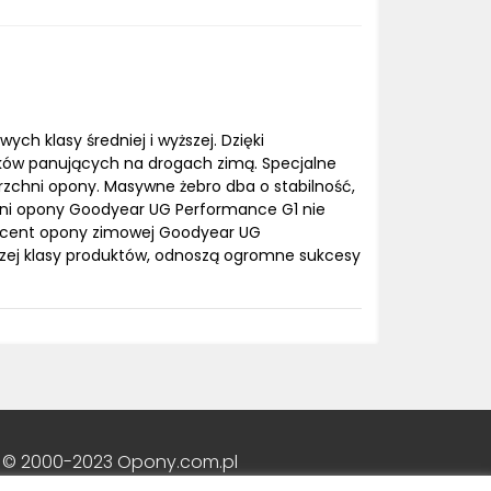
 klasy średniej i wyższej. Dzięki
nków panujących na drogach zimą. Specjalne
rzchni opony. Masywne żebro dba o stabilność,
chni opony Goodyear UG Performance G1 nie
ducent opony zimowej Goodyear UG
szej klasy produktów, odnoszą ogromne sukcesy
 © 2000-2023 Opony.com.pl