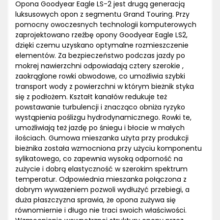
Opona Goodyear Eagle LS-2 jest drugą generacją
luksusowych opon z segmentu Grand Touring. Przy
pomocny owoczesnych technologii komputerowych
zaprojektowano rzeźbę opony Goodyear Eagle LS2,
dzięki czemu uzyskano optymalne rozmieszczenie
elementów. Za bezpieczeństwo podczas jazdy po
mokrej nawierzchni odpowiadają cztery szerokie ,
zaokrąglone rowki obwodowe, co umożliwia szybki
transport wody z powierzchni w którym bieżnik styka
się z podłożem. Kształt kanałów redukuje też
powstawanie turbulencji i znacząco obniża ryzyko
wystąpienia poślizgu hydrodynamicznego. Rowki te,
umożliwiają też jazdę po śniegu i błocie w małych
ilościach. Gumowa mieszanka użyta przy produkcji
bieżnika została wzmocniona przy użyciu komponentu
sylikatowego, co zapewnia wysoką odporność na
zużycie i dobrą elastyczność w szerokim spektrum
temperatur. Odpowiednia mieszanka połączona z
dobrym wyważeniem pozwoli wydłużyć przebiegi, a
duża płaszczyzna sprawia, że opona zużywa się
równomiernie i długo nie traci swoich właściwości.