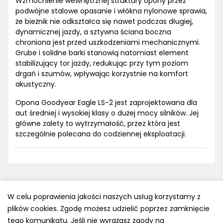
Wzmocnienie wewnętrznej struktury opony przez
podwójne stalowe opasanie i włókna nylonowe sprawia,
że bieżnik nie odkształca się nawet podczas długiej,
dynamicznej jazdy, a sztywna ściana boczna
chroniona jest przed uszkodzeniami mechanicznymi.
Grube i solidne barki stanowią natomiast element
stabilizujący tor jazdy, redukując przy tym poziom
drgań i szumów, wpływając korzystnie na komfort
akustyczny.
Opona Goodyear Eagle LS-2 jest zaprojektowana dla
aut średniej i wysokiej klasy o dużej mocy silników. Jej
główne zalety to wytrzymałość, przez która jest
szczególnie polecana do codziennej eksploatacji.
W celu poprawienia jakości naszych usług korzystamy z
plików cookies. Zgodę możesz udzielić poprzez zamknięcie
Polityka prywatności
tego komunikatu. Jeśli nie wyrażasz zgody na