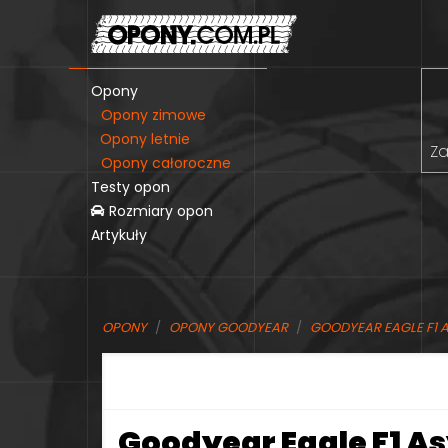
Opony
Opony zimowe
Opony letnie
Za
Opony całoroczne
Testy opon
Rozmiary opon
Artykuły
OPONY
OPONY GOODYEAR
GOODYEAR EAGLE F1 
Goodyear Eagle F1 As