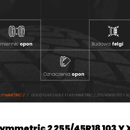
mienniki
opon
Budowa
felgi
Oznaczenia
opon
ASYMMETRIC 2
GOODYEAR EAGLE F1 ASYMMETRIC 2 255/45R18 103 Y XL, 
ymmetric 2 255/45R18 103 Y XL