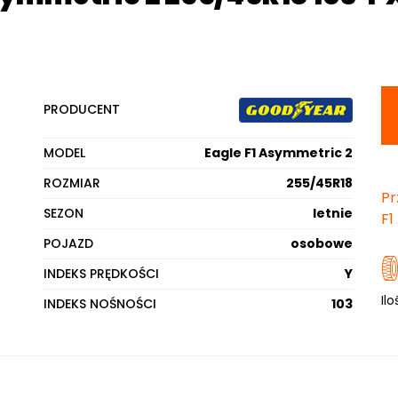
PRODUCENT
MODEL
Eagle F1 Asymmetric 2
ROZMIAR
255/45R18
Pr
SEZON
letnie
F1
POJAZD
osobowe
INDEKS PRĘDKOŚCI
Y
Ilo
INDEKS NOŚNOŚCI
103