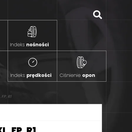
Indeks
nośności
Indeks
prędkości
Ciśnienie
opon
FP, R1
, FP, R1