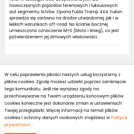
nowoczesnych pojazdów terenowych i luksusowych
aut segmentu SUVów. Opona Fulda Tramp 4X4 Yukon
sprawdza się zarówno na drodze utwardzonej, jak i w
lekkich warunkach off-road. Na ścianie bocznej
umieszczono oznaczenie M+S (błoto i śnieg), co jest
potwierdzeniem jej zimowych właściwości.
W celu poprawienia jakości naszych usług korzystamy z
plików cookies. Zgodę możesz udzielić poprzez zamknięcie
Polityka prywatności
tego komunikatu. Jeśli nie wyrażasz zgody na
e-mail: kontakt@opony.com.pl
przechowywanie na Twoim urządzeniu końcowym plików
cookies konieczne jest dokonanie zmian w ustawieniach
Copyright © 2000-2023 Opony.com.pl
Twojej przeglądarki. Więcej informacji na temat plików
cookies i ochrony danych osobowych znajdziesz w
Polityce
prywatności
.