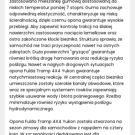
zastosowano mieszankę gumową dostosowaną do
niskich temperatur poniżej 7 stopni. Guma zachowuje
odpowiednią elastyczność, charakteryzuje się niską
ścieralnością, dzięki czemu opona gwarantuje wysokie
przebiegi. Aby zapewnić kontrolę trakcji na śliskiej
nawierzchni zastosowano nacięcia lamelkowe oraz
ostro zakończone klocki bieżnika. Struktura sprawia, że
samochód nie traci przyczepność nawet na ostrych
zakrętach. Duża powierzchni "gryząca" gwarantuje
również krótką drogę hamowania oraz redukcję ryzyka
poślizgu. Nawet w nagłych drogowych sytuacjach
opona Fulda Tramp 4X4 Yukon gwarantuje
natychmiastową reakcję. W centralnej części bieżnika
umieszczone zostały szerokie kanały obwodowe, które
wraz ze specjalnym systemem rowków zapewniają
szybkie usuwanie wody i błota pośniegowego. Rzeźba
minimalizuje również ryzyko wystąpienia poślizgu
hydrodynamicznego.
Opona Fulda Tramp 4X4 Yukon została stworzona na
sezon zimowy dla samochodów z napędem na cztery
koła. W szczególności dedykowana jest dla