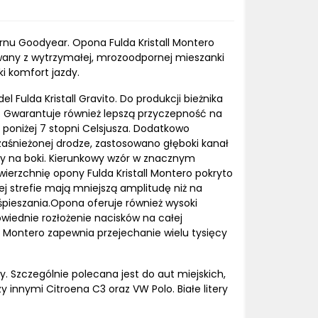
ernu Goodyear. Opona Fulda Kristall Montero
owany z wytrzymałej, mrozoodpornej mieszanki
i komfort jazdy.
Fulda Kristall Gravito. Do produkcji bieżnika
Gwarantuje również lepszą przyczepność na
 poniżej 7 stopni Celsjusza. Dodatkowo
 zaśnieżonej drodze, zastosowano głęboki kanał
ny na boki. Kierunkowy wzór w znacznym
wierzchnię opony Fulda Kristall Montero pokryto
ej strefie mają mniejszą amplitudę niż na
śpieszania.Opona oferuje również wysoki
iednie rozłożenie nacisków na całej
ll Montero zapewnia przejechanie wielu tysięcy
. Szczególnie polecana jest do aut miejskich,
innymi Citroena C3 oraz VW Polo. Białe litery