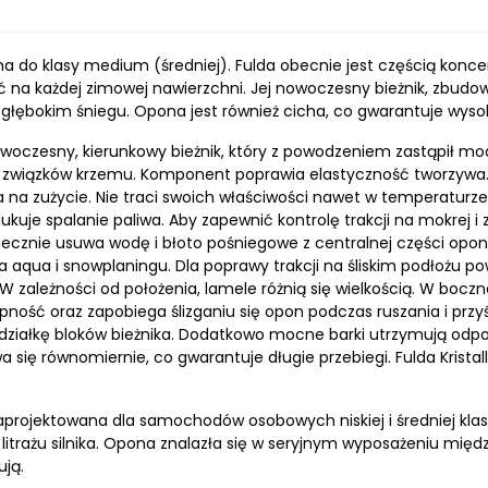
na do klasy medium (średniej). Fulda obecnie jest częścią konc
ć na każdej zimowej nawierzchni. Jej nowoczesny bieżnik, zbud
łębokim śniegu. Opona jest również cicha, co gwarantuje wysok
oczesny, kierunkowy bieżnik, który z powodzeniem zastąpił model 
wiązków krzemu. Komponent poprawia elastyczność tworzywa. 
 na zużycie. Nie traci swoich właściwości nawet w temperaturze
ukuje spalanie paliwa. Aby zapewnić kontrolę trakcji na mokrej i
ecznie usuwa wodę i błoto pośniegowe z centralnej części opo
 aqua i snowplaningu. Dla poprawy trakcji na śliskim podłożu po
W zależności od położenia, lamele różnią się wielkością. W boczn
ność oraz zapobiega ślizganiu się opon podczas ruszania i przy
iałkę bloków bieżnika. Dodatkowo mocne barki utrzymują odpow
a się równomiernie, co gwarantuje długie przebiegi. Fulda Krista
projektowana dla samochodów osobowych niskiej i średniej klasy
rażu silnika. Opona znalazła się w seryjnym wyposażeniu między 
ują.