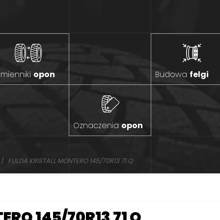
mienniki
opon
Budowa
felgi
Oznaczenia
opon
FULDA KRISTALL MONTERO 145/70R13 71 Q
ERO 145/70R13 71 Q