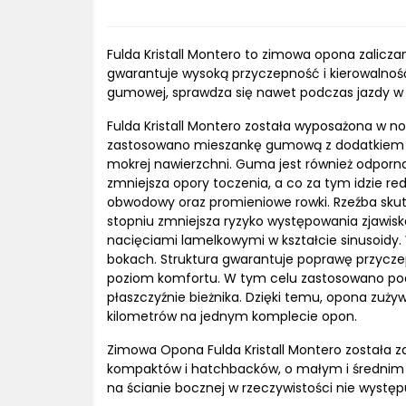
Fulda Kristall Montero to zimowa opona zalicza
gwarantuje wysoką przyczepność i kierowalnoś
gumowej, sprawdza się nawet podczas jazdy w g
Fulda Kristall Montero została wyposażona w now
zastosowano mieszankę gumową z dodatkiem z
mokrej nawierzchni. Guma jest również odporna
zmniejsza opory toczenia, a co za tym idzie red
obwodowy oraz promieniowe rowki. Rzeźba skut
stopniu zmniejsza ryzyko występowania zjawiska
nacięciami lamelkowymi w kształcie sinusoidy. 
bokach. Struktura gwarantuje poprawę przyczep
poziom komfortu. W tym celu zastosowano podz
płaszczyźnie bieżnika. Dzięki temu, opona zużyw
kilometrów na jednym komplecie opon.
Zimowa Opona Fulda Kristall Montero została za
kompaktów i hatchbacków, o małym i średnim lit
na ścianie bocznej w rzeczywistości nie występ