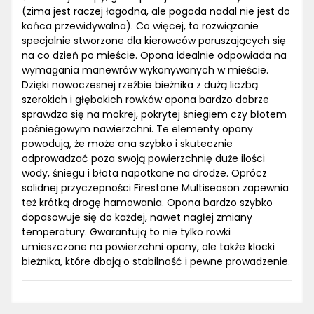
(zima jest raczej łagodna, ale pogoda nadal nie jest do
końca przewidywalna). Co więcej, to rozwiązanie
specjalnie stworzone dla kierowców poruszających się
na co dzień po mieście. Opona idealnie odpowiada na
wymagania manewrów wykonywanych w mieście.
Dzięki nowoczesnej rzeźbie bieżnika z dużą liczbą
szerokich i głębokich rowków opona bardzo dobrze
sprawdza się na mokrej, pokrytej śniegiem czy błotem
pośniegowym nawierzchni. Te elementy opony
powodują, że może ona szybko i skutecznie
odprowadzać poza swoją powierzchnię duże ilości
wody, śniegu i błota napotkane na drodze. Oprócz
solidnej przyczepności Firestone Multiseason zapewnia
też krótką drogę hamowania. Opona bardzo szybko
dopasowuje się do każdej, nawet nagłej zmiany
temperatury. Gwarantują to nie tylko rowki
umieszczone na powierzchni opony, ale także klocki
bieżnika, które dbają o stabilność i pewne prowadzenie.