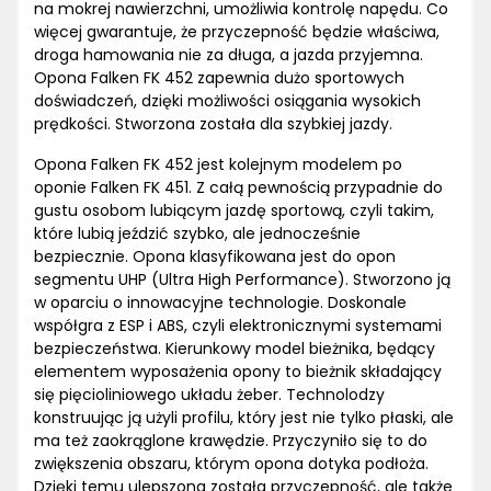
na mokrej nawierzchni, umożliwia kontrolę napędu. Co
więcej gwarantuje, że przyczepność będzie właściwa,
droga hamowania nie za długa, a jazda przyjemna.
Opona Falken FK 452 zapewnia dużo sportowych
doświadczeń, dzięki możliwości osiągania wysokich
prędkości. Stworzona została dla szybkiej jazdy.
Opona Falken FK 452 jest kolejnym modelem po
oponie Falken FK 451. Z całą pewnością przypadnie do
gustu osobom lubiącym jazdę sportową, czyli takim,
które lubią jeździć szybko, ale jednocześnie
bezpiecznie. Opona klasyfikowana jest do opon
segmentu UHP (Ultra High Performance). Stworzono ją
w oparciu o innowacyjne technologie. Doskonale
współgra z ESP i ABS, czyli elektronicznymi systemami
bezpieczeństwa. Kierunkowy model bieżnika, będący
elementem wyposażenia opony to bieżnik składający
się pięcioliniowego układu żeber. Technolodzy
konstruując ją użyli profilu, który jest nie tylko płaski, ale
ma też zaokrąglone krawędzie. Przyczyniło się to do
zwiększenia obszaru, którym opona dotyka podłoża.
Dzięki temu ulepszona została przyczepność, ale także