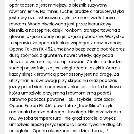
opór toczenia jest mniejszy, a bieżnik zużywany
równomiernie. Na mniej suchej drodze charakterystyka
jest cały czas właściwa dzięki czterem wzdłużonym
rowkom. Woda niwelowana jest przez kierunkowy
bieżnik, a następnie, dzięki rowkom, transportowana z
głównej części opony na jej części poboczne. Wszystko
to sprawia, że opona idealnie współgra z nawierzchnią.
Opona Falken FK 452 umożliwia bezpieczną podróż oraz
dużą spójność z gruntem, nawet wtedy, gdy pada
deszcz, a warunki są skomplikowane. Z kolei na drodze
suchej najważniejsze jest ciągłe żebro, dzięki któremu
każdy skręt kierownicą przenoszony jest na drogę. Za
utrzymanie równowagi przy skręcaniu oraz podczas
jazdy przed siebie odpowiedzialna jest strefa barkowa,
która umożliwia przyjemną i równomierną podróż
zarówno podczas powolnej, jak i szybkiej przejażdżki.
Opona Falken FK 452 powstała z „New Silica”, czyli
materiału bardzo dobrego i trwałego. Nie przeszkadza
mu wysoka temperatura i nie grozi starcie, a wręcz
umożliwia lepszą przyczepność i pokonywanie długich
odległości. Opona ulepszona jest dzięki temu, iż