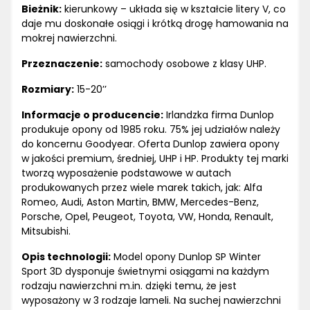
Bieżnik:
kierunkowy – układa się w kształcie litery V, co
daje mu doskonałe osiągi i krótką drogę hamowania na
mokrej nawierzchni.
Przeznaczenie:
samochody osobowe z klasy UHP.
Rozmiary:
15-20’’
Informacje o producencie:
Irlandzka firma Dunlop
produkuje opony od 1985 roku. 75% jej udziałów należy
do koncernu Goodyear. Oferta Dunlop zawiera opony
w jakości premium, średniej, UHP i HP. Produkty tej marki
tworzą wyposażenie podstawowe w autach
produkowanych przez wiele marek takich, jak: Alfa
Romeo, Audi, Aston Martin, BMW, Mercedes-Benz,
Porsche, Opel, Peugeot, Toyota, VW, Honda, Renault,
Mitsubishi.
Opis technologii:
Model opony Dunlop SP Winter
Sport 3D dysponuje świetnymi osiągami na każdym
rodzaju nawierzchni m.in. dzięki temu, że jest
wyposażony w 3 rodzaje lameli. Na suchej nawierzchni