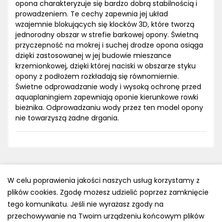
opona charakteryzuje się bardzo dobrą stabilnością i
prowadzeniem. Te cechy zapewnia jej układ
wzajemnie blokujących się klocków 3D, które tworzą
jednorodny obszar w strefie barkowej opony. Świetną
przyczepność na mokrej i suchej drodze opona osiąga
dzięki zastosowanej w jej budowie mieszance
krzemionkowej, dzięki której naciski w obszarze styku
opony z podłożem rozkładają się równomiernie.
Świetne odprowadzanie wody i wysoką ochronę przed
aquaplaningiem zapewniają oponie kierunkowe rowki
bieżnika. Odprowadzaniu wody przez ten model opony
nie towarzyszą żadne drgania.
W celu poprawienia jakości naszych usług korzystamy z
plików cookies. Zgodę możesz udzielić poprzez zamknięcie
Polityka prywatności
tego komunikatu. Jeśli nie wyrażasz zgody na
e-mail: kontakt@opony.com.pl
przechowywanie na Twoim urządzeniu końcowym plików