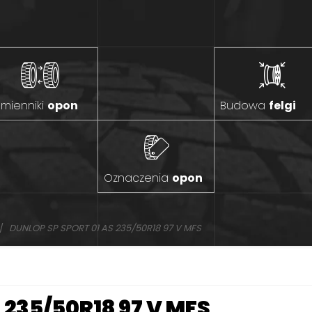
mienniki
opon
Budowa
felgi
Oznaczenia
opon
DUNLOP SP SPORT 01 AS 235/50R18 97 V MFS
S 235/50R18 97 V MFS