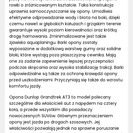
rowki o zróżnicowanym kształcie. Taka konstrukcja
uprawnia samooczyszczanie się opony. Umożliwia
efektywne odprowadzanie wody i błota na boki, dzięki
czemu nawet w głębokich kałużach i grząskim terenie
gwarantuje wysoki poziom kierowalności oraz krótką
drogę hamowania. Zminimalizowane jest także
zjawisko aquaplaningu. Barki opony zostały
wyposażone w dodatkową warstwę gumy oraz solidne
bloki, które wystają poza płaszczyznę cewnika. Mają
one za zadanie zapewnienie lepszej przyczepności
podczas skręcania oraz wysoka stabilizację trakcji. Barki
odpowiedzialne są także za ochronę krawędzi opony
przed uszkodzeniami. Przyczyniają się także do wzrostu
komfortu jazdy.
Opona Dunlop Grandtrek AT3 to model polecany
szczególnie dla właścicieli aut z napędem na cztery
koła, a przede wszystkim dla posiadaczy
nowoczesnych SUVów. Głównym przeznaczeniem
opony jest jazda po drogach szosowych. Jej
właściwości pozwalają jednak na sprawne poruszanie