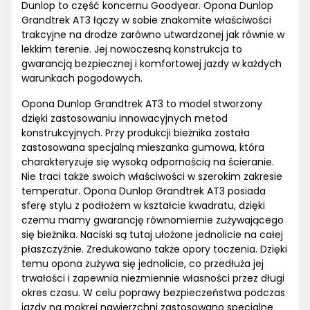
Dunlop to część koncernu Goodyear. Opona Dunlop
Grandtrek AT3 łączy w sobie znakomite właściwości
trakcyjne na drodze zarówno utwardzonej jak równie w
lekkim terenie. Jej nowoczesną konstrukcja to
gwarancją bezpiecznej i komfortowej jazdy w każdych
warunkach pogodowych.
Opona Dunlop Grandtrek AT3 to model stworzony
dzięki zastosowaniu innowacyjnych metod
konstrukcyjnych. Przy produkcji bieżnika została
zastosowana specjalną mieszanka gumowa, która
charakteryzuje się wysoką odpornością na ścieranie.
Nie traci także swoich właściwości w szerokim zakresie
temperatur. Opona Dunlop Grandtrek AT3 posiada
sferę stylu z podłożem w kształcie kwadratu, dzięki
czemu mamy gwarancję równomiernie zużywającego
się bieżnika. Naciski są tutaj ułożone jednolicie na całej
płaszczyźnie. Zredukowano także opory toczenia. Dzięki
temu opona zużywa się jednolicie, co przedłuża jej
trwałości i zapewnia niezmiennie własności przez długi
okres czasu. W celu poprawy bezpieczeństwa podczas
jazdy na mokrej nawierzchni zastosowano specjalne