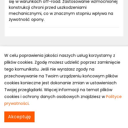
się w warunkach off-road. Zastosowanie wzmocnionej
konstrukcji chroni przed uszkodzeniami
mechanicznymi, co w znacznym stopniu wpływa na
żywotność opony.
W celu poprawienia jakości naszych usług korzystamy z
plików cookies. Zgodę możesz udzielić poprzez zamknięcie
Polityka prywatności
tego komunikatu. Jeśli nie wyrażasz zgody na
e-mail: kontakt@opony.com.pl
przechowywanie na Twoim urządzeniu końcowym plików
cookies konieczne jest dokonanie zmian w ustawieniach
Copyright © 2000-2023 Opony.com.pl
Twojej przeglądarki. Więcej informacji na temat plików
cookies i ochrony danych osobowych znajdziesz w
Polityce
prywatności
.
Akceptuję