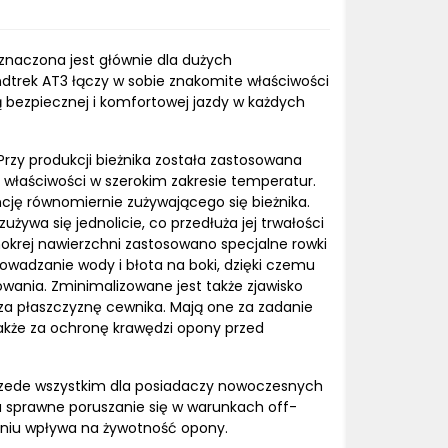
znaczona jest głównie dla dużych
trek AT3 łączy w sobie znakomite właściwości
ą bezpiecznej i komfortowej jazdy w każdych
zy produkcji bieżnika została zastosowana
 właściwości w szerokim zakresie temperatur.
ję równomiernie zużywającego się bieżnika.
używa się jednolicie, co przedłuża jej trwałości
okrej nawierzchni zastosowano specjalne rowki
wadzanie wody i błota na boki, dzięki czemu
wania. Zminimalizowane jest także zjawisko
za płaszczyznę cewnika. Mają one za zadanie
 także za ochronę krawędzi opony przed
przede wszystkim dla posiadaczy nowoczesnych
 sprawne poruszanie się w warunkach off-
pniu wpływa na żywotność opony.