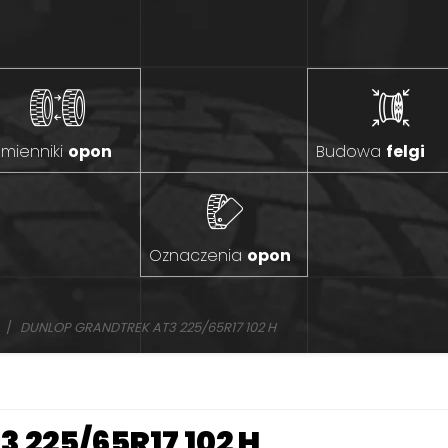
mienniki
opon
Budowa
felgi
Oznaczenia
opon
DUNLOP GRANDTREK AT3 225/65R17 102 H
 225/65R17 102 H