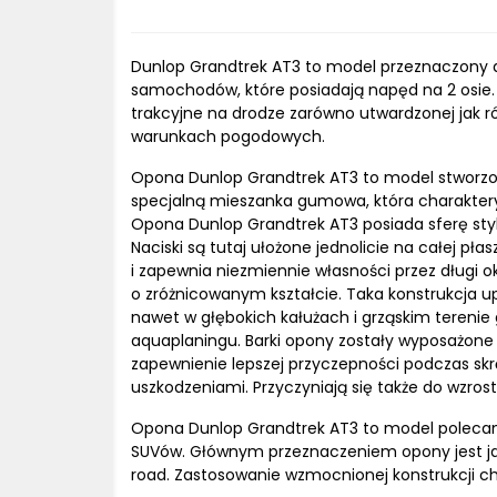
Dunlop Grandtrek AT3 to model przeznaczony do
samochodów, które posiadają napęd na 2 osie.
trakcyjne na drodze zarówno utwardzonej jak r
warunkach pogodowych.
Opona Dunlop Grandtrek AT3 to model stworzon
specjalną mieszanka gumowa, która charakteryz
Opona Dunlop Grandtrek AT3 posiada sferę sty
Naciski są tutaj ułożone jednolicie na całej pł
i zapewnia niezmiennie własności przez długi 
o zróżnicowanym kształcie. Taka konstrukcja 
nawet w głębokich kałużach i grząskim terenie
aquaplaningu. Barki opony zostały wyposażone 
zapewnienie lepszej przyczepności podczas skrę
uszkodzeniami. Przyczyniają się także do wzros
Opona Dunlop Grandtrek AT3 to model polecany
SUVów. Głównym przeznaczeniem opony jest jaz
road. Zastosowanie wzmocnionej konstrukcji 