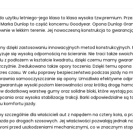
 użytku letniego-jego klasa to klasa wysoka tzw.premium. Prze
 Marka Dunlop to część koncernu Goodyear. Opona Dunlop Grand
ównie w lekkim terenie. Jej nowoczesną konstrukcja to gwarancj
y dzięki zastosowaniu innowacyjnych metod konstrukcyjnych. Pr
uje się wysoką odpornością na ścieranie. Nie traci także swoich
lu z podłożem w kształcie kwadratu, dzięki czemu mamy gwaranc
aszczyźnie. Zredukowano także opory toczenia. Dzięki temu opona z
okres czasu. W celu poprawy bezpieczeństwa podczas jazdy na m
uprawnia samooczyszczanie się opony. Umożliwia efektywne odpro
 gwarantuje wysoki poziom kierowalności oraz krótką drogę hamo
w dodatkową warstwę gumy oraz solidne bloki, które wystają po
cania oraz wysoka stabilizację trakcji. Barki odpowiedzialne są
tu komfortu jazdy.
 szczególnie dla właścicieli aut z napędem na cztery koła, a 
da po drogach szosowych. Jej właściwości pozwalają jednak na
chroni przed uszkodzeniami mechanicznymi, co w znacznym sto