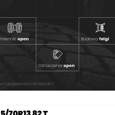
mienniki
opon
Budowa
felgi
Oznaczenia
opon
AYTON DW510 EVO 175/70R13 82 T
5/70R13 82 T