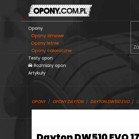
Opony
Opony zimowe
Opony letnie
Za
Opony całoroczne
Testy opon
Rozmiary opon
Artykuły
OPONY
OPONY DAYTON
DAYTON DW510 EVO
D
Dayton DW510 EVO 17