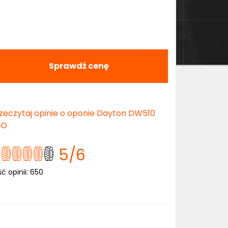
Sprawdź cenę
zeczytaj opinie o oponie Dayton DW510
VO
5
/6
ść opinii:
650