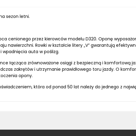
a sezon letni.
ca cenionego przez kierowców modelu D320. Oponę wyposażono 
u nawierzchni. Rowki w kształcie litery „V” gwarantują efektyw
i wpadnięcia auta w poślizg.
nce łącząca zrównoważone osiągi z bezpieczną i komfortową ja
dczas zakrętów i utrzymanie prawidłowego toru jazdy. O komfort
toczenia opony.
świadczeniem, która od ponad 50 lat należy do jednego z najwi