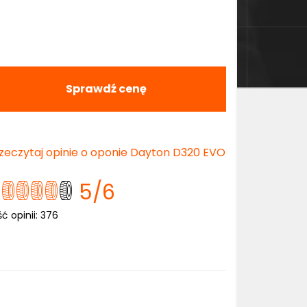
Sprawdź cenę
zeczytaj opinie o oponie Dayton D320 EVO
5
/6
ść opinii:
376