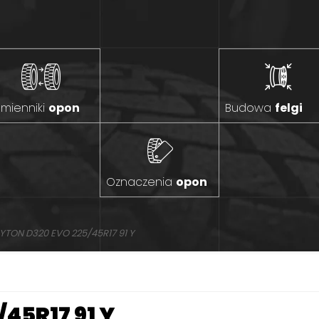
mienniki
opon
Budowa
felgi
Oznaczenia
opon
YTON D320 EVO 225/45R17 91 Y
45R17 91 Y