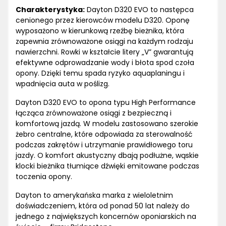
Charakterystyka:
Dayton D320 EVO to następca
cenionego przez kierowców modelu D320. Oponę
wyposażono w kierunkową rzeźbę bieżnika, która
zapewnia zrównoważone osiągi na każdym rodzaju
nawierzchni. Rowki w kształcie litery „V” gwarantują
efektywne odprowadzanie wody i błota spod czoła
opony. Dzięki temu spada ryzyko aquaplaningu i
wpadnięcia auta w poślizg.
Dayton D320 EVO to opona typu High Performance
łącząca zrównoważone osiągi z bezpieczną i
komfortową jazdą. W modelu zastosowano szerokie
żebro centralne, które odpowiada za sterowalność
podczas zakrętów i utrzymanie prawidłowego toru
jazdy. O komfort akustyczny dbają podłużne, wąskie
klocki bieżnika tłumiące dźwięki emitowane podczas
toczenia opony.
Dayton to amerykańska marka z wieloletnim
doświadczeniem, która od ponad 50 lat należy do
jednego z największych koncernów oponiarskich na