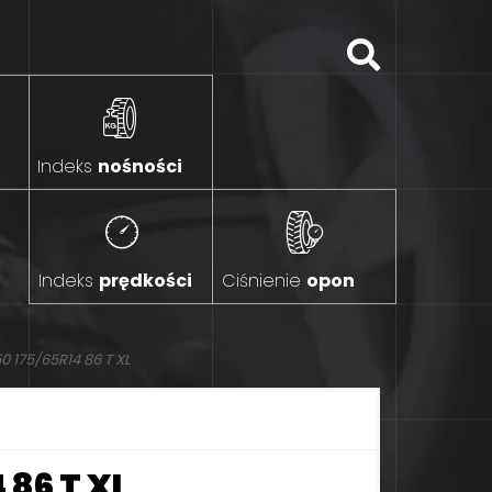
Indeks
nośności
Indeks
prędkości
Ciśnienie
opon
175/65R14 86 T XL
 86 T XL