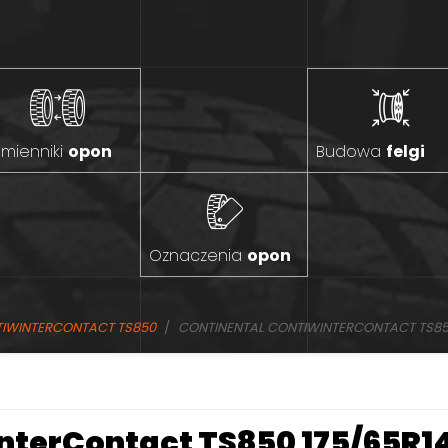
mienniki
opon
Budowa
felgi
Oznaczenia
opon
TIWINTERCONTACT TS850
CONTINENTAL CONTIWINTERCONTACT TS850 
nterContact TS850 175/65R14