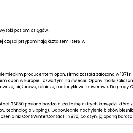
wysoki poziom osiągów.
ej części przypominają kształtem literę V.
niemieckim producentem opon. Firma została założona w 1871 r.,
em opon w Europie i czwartym na świecie. Opony marki zaliczan
awcze, ciężarowe, rolnicze, motocyklowe i rowerowe. Do grupy C
act TS850 posiada bardzo dużą liczbę ostrych krawędzi, które
(tzw. technologia Sipping). Odpowiednie nachylenie bloków bież
oczenia niż ContiWinterContact TS830, co czyni ją oponą bardz