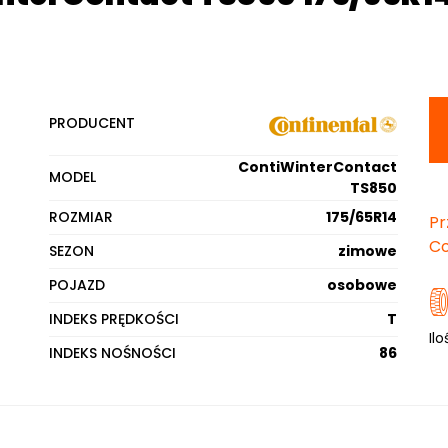
PRODUCENT
ContiWinterContact
MODEL
TS850
ROZMIAR
175/65R14
Pr
Co
SEZON
zimowe
POJAZD
osobowe
INDEKS PRĘDKOŚCI
T
Ilo
INDEKS NOŚNOŚCI
86