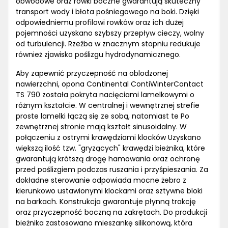
obwodowe oraz rowki boczne gwarantują skuteczny
transport wody i błota pośniegowego na boki. Dzięki
odpowiedniemu profilowi rowków oraz ich dużej
pojemności uzyskano szybszy przepływ cieczy, wolny
od turbulencji. Rzeźba w znacznym stopniu redukuje
również zjawisko poślizgu hydrodynamicznego.
Aby zapewnić przyczepność na oblodzonej
nawierzchni, opona Continental ContiWinterContact
TS 790 została pokryta nacięciami lamelkowymi o
różnym kształcie. W centralnej i wewnętrznej strefie
proste lamelki łączą się ze sobą, natomiast te Po
zewnętrznej stronie mają kształt sinusoidalny. W
połączeniu z ostrymi krawędziami klocków Uzyskano
większą ilość tzw. "gryzących" krawędzi bieżnika, które
gwarantują krótszą drogę hamowania oraz ochronę
przed poślizgiem podczas ruszania i przyśpieszania. Za
dokładne sterowanie odpowiada mocne żebro z
kierunkowo ustawionymi klockami oraz sztywne bloki
na barkach. Konstrukcja gwarantuje płynną trakcję
oraz przyczepność boczną na zakrętach. Do produkcji
bieżnika zastosowano mieszankę silikonową, która