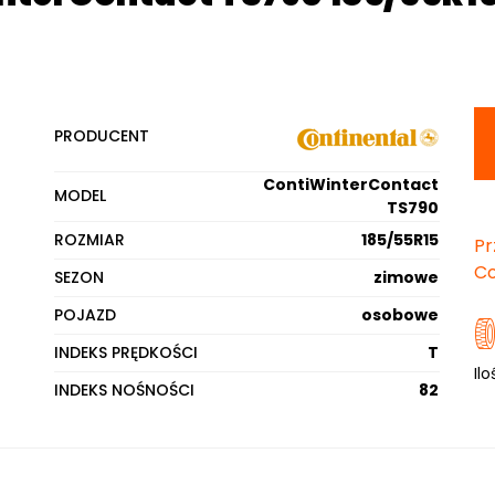
PRODUCENT
ContiWinterContact
MODEL
TS790
ROZMIAR
185/55R15
Pr
Co
SEZON
zimowe
POJAZD
osobowe
INDEKS PRĘDKOŚCI
T
Ilo
INDEKS NOŚNOŚCI
82