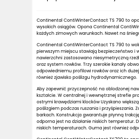
Continental ContiWinterContact TS 790 to opon
wysokich osiągów. Opona Continental ContiWin
każdych zimowych warunkach. Nawet na śniegu 
Continental ContiWinterContact TS 790 to woln
pierwszym miejscu stawiają bezpieczeństwo i 
nawierzchni zastosowano niesymetryczną rzeźb
oraz system rowków. Trzy szerokie kanały obwo
odpowiedniemu profilowi rowków oraz ich dużej
również zjawisko poślizgu hydrodynamicznego.
Aby zapewnić przyczepność na oblodzonej naw
kształcie. W centralnej i wewnętrznej strefie p
ostrymi krawędziami klocków Uzyskano większą 
poślizgiem podczas ruszania i przyśpieszania.
barkach. Konstrukcja gwarantuje płynną trakcj
odporna jest na działanie niskich temperatur. 
niskich temperaturach. Guma jest również odpo