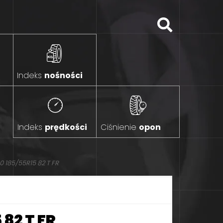
Indeks
nośności
Indeks
prędkości
Ciśnienie
opon
185/55R15 82 T FR
82 T FR