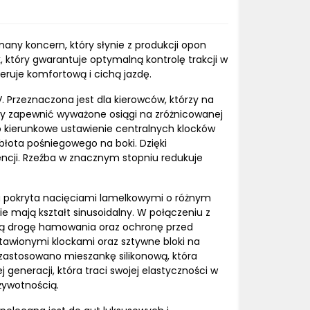
ny koncern, który słynie z produkcji opon
który gwarantuje optymalną kontrolę trakcji w
ruje komfortową i cichą jazdę.
 Przeznaczona jest dla kierowców, którzy na
by zapewnić wyważone osiągi na zróżnicowanej
 kierunkowe ustawienie centralnych klocków
błota pośniegowego na boki. Dzięki
encji. Rzeźba w znacznym stopniu redukuje
a pokryta nacięciami lamelkowymi o różnym
nie mają kształt sinusoidalny. W połączeniu z
tszą drogę hamowania oraz ochronę przed
tawionymi klockami oraz sztywne bloki na
 zastosowano mieszankę silikonową, która
generacji, która traci swojej elastyczności w
żywotnością.