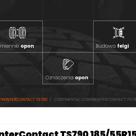
mienniki
opon
Budowa
felgi
Oznaczenia
opon
TIWINTERCONTACT TS790
CONTINENTAL CONTIWINTERCONTACT TS790 
terContact TS790 185/55R15 