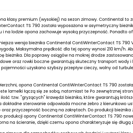
a klasy premium (wysokiej) na sezon zimowy. Continental to zna
terContact TS 790 została wyposażona w asymetryczny bieżnik, 
i na lodzie opona zachowuje wysoką przyczepność. Ponadto ofe
iejsza wersja bieżnika Continental ContiWinterContact TS 790 V.
wygodę. Maksymalna prędkość dla tej opony wynosi 210 km/h. A
ę bieżnika. Dla poprawy osiągów na mokrej drodze zastosowano
dowe oraz rowki boczne gwarantują skuteczny transport wody i 
 pojemności uzyskano szybszy przepływ cieczy, wolny od turbul
ierzchni, opona Continental ContiWinterContact TS 790 został
roste lamelki łączą się ze sobą, natomiast te Po zewnętrznej stro
ilość tzw. "gryzących" krawędzi bieżnika, które gwarantują kró
 Za dokładne sterowanie odpowiada mocne żebro z kierunkowo us
ę oraz przyczepność boczną na zakrętach. Do produkcji bieżnika
Do produkcji opony Continental ContiWinterContact TS 790 nowej 
rna na ścieranie, dzięki czemu opona charakteryzuje się długą 