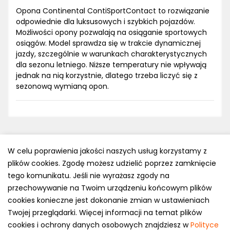
Opona Continental ContiSportContact to rozwiązanie
odpowiednie dla luksusowych i szybkich pojazdów.
Możliwości opony pozwalają na osiąganie sportowych
osiągów. Model sprawdza się w trakcie dynamicznej
jazdy, szczególnie w warunkach charakterystycznych
dla sezonu letniego. Niższe temperatury nie wpływają
jednak na nią korzystnie, dlatego trzeba liczyć się z
sezonową wymianą opon.
W celu poprawienia jakości naszych usług korzystamy z
plików cookies. Zgodę możesz udzielić poprzez zamknięcie
Polityka prywatności
tego komunikatu. Jeśli nie wyrażasz zgody na
e-mail: kontakt@opony.com.pl
przechowywanie na Twoim urządzeniu końcowym plików
cookies konieczne jest dokonanie zmian w ustawieniach
Copyright © 2000-2023 Opony.com.pl
Twojej przeglądarki. Więcej informacji na temat plików
cookies i ochrony danych osobowych znajdziesz w
Polityce