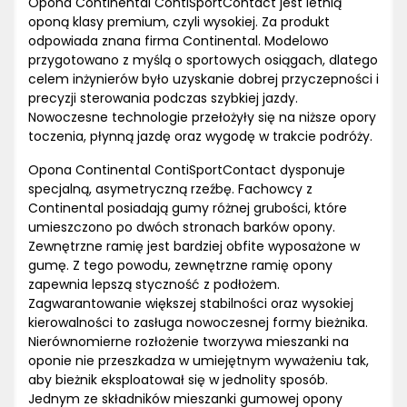
Opona Continental ContiSportContact jest letnią
oponą klasy premium, czyli wysokiej. Za produkt
odpowiada znana firma Continental. Modelowo
przygotowano z myślą o sportowych osiągach, dlatego
celem inżynierów było uzyskanie dobrej przyczepności i
precyzji sterowania podczas szybkiej jazdy.
Nowoczesne technologie przełożyły się na niższe opory
toczenia, płynną jazdę oraz wygodę w trakcie podróży.
Opona Continental ContiSportContact dysponuje
specjalną, asymetryczną rzeźbę. Fachowcy z
Continental posiadają gumy różnej grubości, które
umieszczono po dwóch stronach barków opony.
Zewnętrzne ramię jest bardziej obfite wyposażone w
gumę. Z tego powodu, zewnętrzne ramię opony
zapewnia lepszą styczność z podłożem.
Zagwarantowanie większej stabilności oraz wysokiej
kierowalności to zasługa nowoczesnej formy bieżnika.
Nierównomierne rozłożenie tworzywa mieszanki na
oponie nie przeszkadza w umiejętnym wyważeniu tak,
aby bieżnik eksploatował się w jednolity sposób.
Jednym ze składników mieszanki gumowej opony