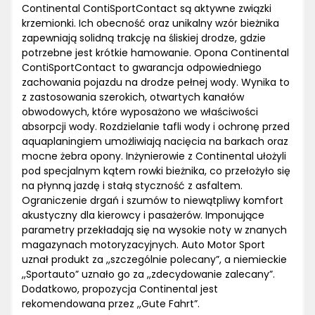
Continental ContiSportContact są aktywne związki
krzemionki. Ich obecność oraz unikalny wzór bieżnika
zapewniają solidną trakcję na śliskiej drodze, gdzie
potrzebne jest krótkie hamowanie. Opona Continental
ContiSportContact to gwarancja odpowiedniego
zachowania pojazdu na drodze pełnej wody. Wynika to
z zastosowania szerokich, otwartych kanałów
obwodowych, które wyposażono we właściwości
absorpcji wody. Rozdzielanie tafli wody i ochronę przed
aquaplaningiem umożliwiają nacięcia na barkach oraz
mocne żebra opony. Inżynierowie z Continental ułożyli
pod specjalnym kątem rowki bieżnika, co przełożyło się
na płynną jazdę i stałą styczność z asfaltem.
Ograniczenie drgań i szumów to niewątpliwy komfort
akustyczny dla kierowcy i pasażerów. Imponujące
parametry przekładają się na wysokie noty w znanych
magazynach motoryzacyjnych. Auto Motor Sport
uznał produkt za ,,szczególnie polecany”, a niemieckie
,,Sportauto” uznało go za ,,zdecydowanie zalecany”.
Dodatkowo, propozycja Continental jest
rekomendowana przez ,,Gute Fahrt”.