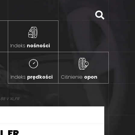
Indeks
nośności
Indeks
prędkości
Ciśnienie
opon
8 V XL,FR
L,FR