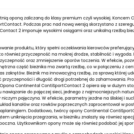
nią oponą zaliczaną do klasy premium czyli wysokiej. Koncern Co
rtContact. Podczas prac nad nową wersją skorzystano z szereg
Contact 2 imponuje wysokimi osiągami oraz unikalną rzeźbą bieżn
owanie produktu, który spełni oczekiwania kierowców preferując
również przyczepność na mokrej drodze, stabilność i wygoda. N
 przyczepność oraz zmniejszenie oporów toczenia. W efekcie, po
Zewnętrzna część bieżnika ma zwartą rzeźbę, co w połączeniu z 
czas zakrętów. Bieżnik ma innowacyjną rzeźbę, za sprawą której u
ść przyczepności i długość drogi potrzebnej do zahamowania. P
apy. Opona Continental ContiSportContact 2 opiera się w dużym 
u nawiązanie do pajęczej sieci, jednego z najmocniejszych nat
iczym pajęczyna. W efekcie, parametry jezdne na śliskiej i suc
 układ kanałów oraz rowków poprzecznych zaprocentował w pos
uaplaningiem. Dodatkowo, twórcy opony Continental ContiSportCo
tem uniknięcia przegrzania, w bieżniku znalazły się również spe
oczna. Użytkownikom opony może się również podobać jej sport