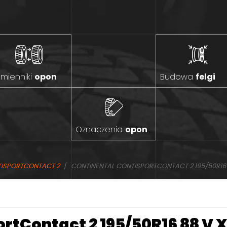
mienniki
opon
Budowa
felgi
Oznaczenia
opon
TISPORTCONTACT 2
CONTINENTAL CONTISPORTCONTACT 2 195/50R16 8
rtContact 2 195/50R16 88 V X