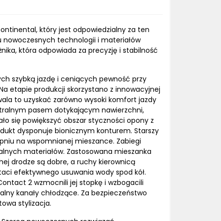
ntinental, który jest odpowiedzialny za ten
u nowoczesnych technologii i materiałów
ika, która odpowiada za precyzję i stabilność
ych szybką jazdę i ceniących pewność przy
a etapie produkcji skorzystano z innowacyjnej
zwala to uzyskać zarówno wysoki komfort jazdy
centralnym pasem dotykającym nawierzchni,
dało się powiększyć obszar styczności opony z
rodukt dysponuje bionicznym konturem. Starszy
stopniu na wspomnianej mieszance. Zabiegi
uralnych materiałów. Zastosowana mieszanka
hej drodze są dobre, a ruchy kierownicą
taci efektywnego usuwania wody spod kół.
ntact 2 wzmocnili jej stopkę i wzbogacili
cjalny kanały chłodzące. Za bezpieczeństwo
owa stylizacja.