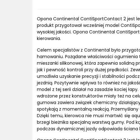
Opona Continental ContiSportContact 2 jest let
produkt przygotował wcześniej model ContiSpo
wysokiej jakości. Opona Continental ContiSport
kierowania.
Celem specjalistów z Continental było przygot
hamowaniu. Pożądane właściwości ogumienia to 
mieszanki silikonowej, która zapewnia solidną
jak i pewność kontroli przy dużej prędkości. 
umożliwia uzyskanie precyzji i stabilności pod
jezdnią. Pozytywnie wpływa to również na jako
model z tej serii działał na zasadzie kociej ł
wdrożone przez konstruktorów miały też na cel
gumowa zawiera związek chemiczny działający n
spotykają z momentalną reakcją. Przemyślany
Dzięki temu, kierowca nie musi martwić się aq
brzegi bieżnika specjalną warstwą gumy. Pod ką
podczas dynamicznej jazdy odpowiada ściana b