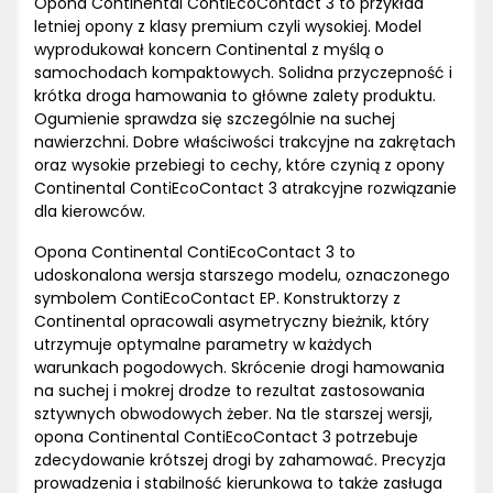
Opona Continental ContiEcoContact 3 to przykład
letniej opony z klasy premium czyli wysokiej. Model
wyprodukował koncern Continental z myślą o
samochodach kompaktowych. Solidna przyczepność i
krótka droga hamowania to główne zalety produktu.
Ogumienie sprawdza się szczególnie na suchej
nawierzchni. Dobre właściwości trakcyjne na zakrętach
oraz wysokie przebiegi to cechy, które czynią z opony
Continental ContiEcoContact 3 atrakcyjne rozwiązanie
dla kierowców.
Opona Continental ContiEcoContact 3 to
udoskonalona wersja starszego modelu, oznaczonego
symbolem ContiEcoContact EP. Konstruktorzy z
Continental opracowali asymetryczny bieżnik, który
utrzymuje optymalne parametry w każdych
warunkach pogodowych. Skrócenie drogi hamowania
na suchej i mokrej drodze to rezultat zastosowania
sztywnych obwodowych żeber. Na tle starszej wersji,
opona Continental ContiEcoContact 3 potrzebuje
zdecydowanie krótszej drogi by zahamować. Precyzja
prowadzenia i stabilność kierunkowa to także zasługa