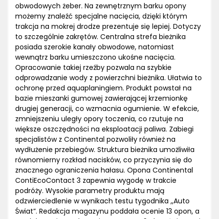
obwodowych żeber. Na zewnętrznym barku opony
możemy znaleźć specjalne nacięcia, dzięki którym
trakcja na mokrej drodze prezentuje się lepiej. Dotyczy
to szczególnie zakrętów. Centralna strefa bieżnika
posiada szerokie kanały obwodowe, natomiast
wewnątrz barku umieszczono ukośne nacięcia.
Opracowanie takiej rzeźby pozwala na szybkie
odprowadzanie wody z powierzchni bieżnika. Ułatwia to
ochronę przed aquaplaningiem. Produkt powstał na
bazie mieszanki gumowej zawierającej krzemionkę
drugiej generacji, co wzmacnia ogumienie. W efekcie,
zmniejszeniu uległy opory toczenia, co rzutuje na
większe oszczędności na eksploatacji paliwa. Zabiegi
specjalistów z Continental pozwoliły również na
wydłużenie przebiegów. Struktura bieżnika umożliwiła
równomierny rozkład nacisków, co przyczynia się do
znacznego ograniczenia hałasu. Opona Continental
ContiEcoContact 3 zapewnia wygodę w trakcie
podróży. Wysokie parametry produktu mają
odzwierciedlenie w wynikach testu tygodnika ,,Auto
Świat”. Redakcja magazynu poddała ocenie 13 opon, a