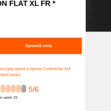
ON FLAT XL FR *
Sprawdź cenę
zeczytaj opinie o oponie Continental 4x4
nterContact
5
/6
ść opinii:
22