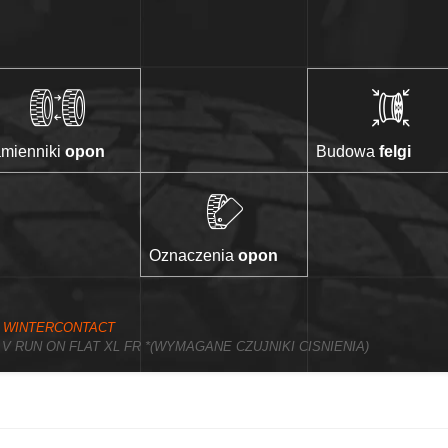
mienniki
opon
Budowa
felgi
Oznaczenia
opon
4 WINTERCONTACT
V RUN ON FLAT XL FR *(WYMAGANE CZUJNIKI CISNIENIA)