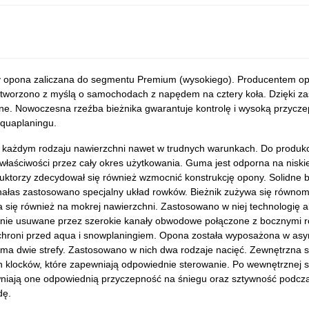
sy opona zaliczana do segmentu Premium (wysokiego). Producentem opon
tworzono z myślą o samochodach z napędem na cztery koła. Dzięki za
zdne. Nowoczesna rzeźba bieżnika gwarantuje kontrolę i wysoką przyc
aquaplaningu.
a każdym rodzaju nawierzchni nawet w trudnych warunkach. Do produkc
łaściwości przez cały okres użytkowania. Guma jest odporna na niskie
torzy zdecydował się również wzmocnić konstrukcję opony. Solidne ba
ałas zastosowano specjalny układ rowków. Bieżnik zużywa się równomie
 się również na mokrej nawierzchni. Zastosowano w niej technologię 
ktywnie usuwane przez szerokie kanały obwodowe połączone z bocznymi
i chroni przed aqua i snowplaningiem. Opona została wyposażona w asy
a dwie strefy. Zastosowano w nich dwa rodzaje nacięć. Zewnętrzna 
 klocków, które zapewniają odpowiednie sterowanie. Po wewnętrznej st
niają one odpowiednią przyczepność na śniegu oraz sztywność podcz
dę.