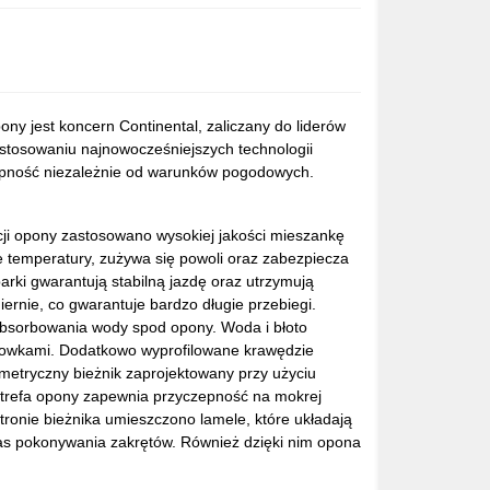
y jest koncern Continental, zaliczany do liderów
stosowaniu najnowocześniejszych technologii
zepność niezależnie od warunków pogodowych.
ji opony zastosowano wysokiej jakości mieszankę
 temperatury, zużywa się powoli oraz zabezpiecza
rki gwarantują stabilną jazdę oraz utrzymują
rnie, co gwarantuje bardzo długie przebiegi.
absorbowania wody spod opony. Woda i błoto
 rowkami. Dodatkowo wyprofilowane krawędzie
metryczny bieżnik zaprojektowany przy użyciu
strefa opony zapewnia przyczepność na mokrej
ronie bieżnika umieszczono lamele, które układają
as pokonywania zakrętów. Również dzięki nim opona