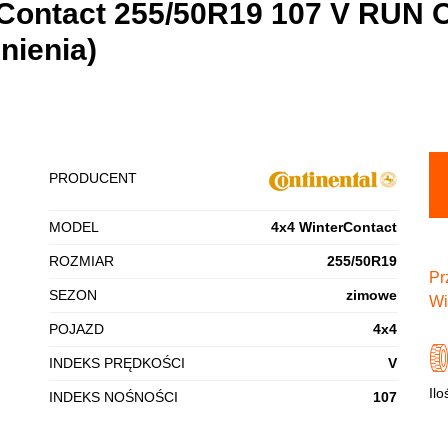
rContact 255/50R19 107 V RUN 
nienia)
PRODUCENT
MODEL
4x4 WinterContact
ROZMIAR
255/50R19
Pr
SEZON
zimowe
Wi
POJAZD
4x4
INDEKS PRĘDKOŚCI
V
Ilo
INDEKS NOŚNOŚCI
107