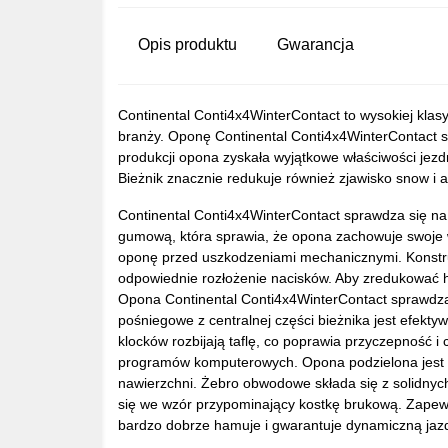
Opis produktu
Gwarancja
Continental Conti4x4WinterContact to wysokiej kla
branży. Oponę Continental Conti4x4WinterContact s
produkcji opona zyskała wyjątkowe właściwości je
Bieżnik znacznie redukuje również zjawisko snow i 
Continental Conti4x4WinterContact sprawdza się n
gumową, która sprawia, że opona zachowuje swoje w
oponę przed uszkodzeniami mechanicznymi. Konstruk
odpowiednie rozłożenie nacisków. Aby zredukować h
Opona Continental Conti4x4WinterContact sprawdza
pośniegowe z centralnej części bieżnika jest efe
klocków rozbijają taflę, co poprawia przyczepność 
programów komputerowych. Opona podzielona jest m
nawierzchni. Żebro obwodowe składa się z solidnych
się we wzór przypominający kostkę brukową. Zapew
bardzo dobrze hamuje i gwarantuje dynamiczną jaz