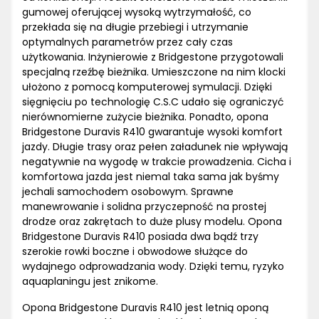
gumowej oferującej wysoką wytrzymałość, co
przekłada się na długie przebiegi i utrzymanie
optymalnych parametrów przez cały czas
użytkowania. Inżynierowie z Bridgestone przygotowali
specjalną rzeźbę bieżnika. Umieszczone na nim klocki
ułożono z pomocą komputerowej symulacji. Dzięki
sięgnięciu po technologię C.S.C udało się ograniczyć
nierównomierne zużycie bieżnika. Ponadto, opona
Bridgestone Duravis R410 gwarantuje wysoki komfort
jazdy. Długie trasy oraz pełen załadunek nie wpływają
negatywnie na wygodę w trakcie prowadzenia. Cicha i
komfortowa jazda jest niemal taka sama jak byśmy
jechali samochodem osobowym. Sprawne
manewrowanie i solidna przyczepność na prostej
drodze oraz zakrętach to duże plusy modelu. Opona
Bridgestone Duravis R410 posiada dwa bądź trzy
szerokie rowki boczne i obwodowe służące do
wydajnego odprowadzania wody. Dzięki temu, ryzyko
aquaplaningu jest znikome.
Opona Bridgestone Duravis R410 jest letnią oponą