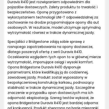
Duravis R410 jest rozwiązaniem odpowiednim dla
pojazdów dostawczych. Zalety produktu to trwałość i
bezpieczeństwo. Oponę przygotowano z
wykorzystaniem technologii UNI-T odpowiedzialnej za
zachowanie na drodze przypominające opony dla aut
osobowych. W rezultacie, model utrzymuje optymalną
wytrzymałość również w trakcie dynamicznej jazdy.
Specjaliści z Bridgestone zdają sobie sprawę z
rosnącego zapotrzebowania na opony dostawcze,
dlatego poszerzyli ofertę z serii Duravis R410.
Oczekiwania względem tych opon to w głównej mierze
wytrzymałość, imponujące osiągi i wysoki komfort.
Opona Bridgestone Duravis R410 dysponuje
parametrami, które kwalifikują ją do codziennej,
zawodowej jazdy. Produkt został wyposażony w
bezpołączeniową konstrukcję karkasu, podnoszący
stabilność w trakcie dynamicznej jazdy. Szczególne
znaczenie w przypadku opon dostawczych ma ich
odporność eksploatację. Szereg testów wykazał, że
opona Bridgestone Duravis R410 jest bardziej odporna
od konkurencji. Produkt stworzono na bazie mieszanki