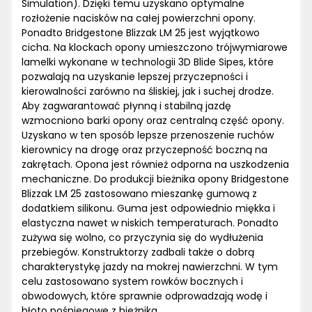
Simulation). Dzięki temu uzyskano optymalne
rozłożenie nacisków na całej powierzchni opony.
Ponadto Bridgestone Blizzak LM 25 jest wyjątkowo
cicha. Na klockach opony umieszczono trójwymiarowe
lamelki wykonane w technologii 3D Blide Sipes, które
pozwalają na uzyskanie lepszej przyczepności i
kierowalności zarówno na śliskiej, jak i suchej drodze.
Aby zagwarantować płynną i stabilną jazdę
wzmocniono barki opony oraz centralną część opony.
Uzyskano w ten sposób lepsze przenoszenie ruchów
kierownicy na drogę oraz przyczepność boczną na
zakrętach. Opona jest również odporna na uszkodzenia
mechaniczne. Do produkcji bieżnika opony Bridgestone
Blizzak LM 25 zastosowano mieszankę gumową z
dodatkiem silikonu. Guma jest odpowiednio miękka i
elastyczna nawet w niskich temperaturach. Ponadto
zużywa się wolno, co przyczynia się do wydłużenia
przebiegów. Konstruktorzy zadbali także o dobrą
charakterystykę jazdy na mokrej nawierzchni. W tym
celu zastosowano system rowków bocznych i
obwodowych, które sprawnie odprowadzają wodę i
błoto pośniegowe z bieżnika.