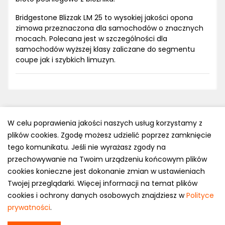
Bridgestone Blizzak LM 25 to wysokiej jakości opona
zimowa przeznaczona dla samochodów o znacznych
mocach. Polecana jest w szczególności dla
samochodów wyższej klasy zaliczane do segmentu
coupe jak i szybkich limuzyn.
W celu poprawienia jakości naszych usług korzystamy z
plików cookies. Zgodę możesz udzielić poprzez zamknięcie
Polityka prywatności
tego komunikatu. Jeśli nie wyrażasz zgody na
e-mail: kontakt@opony.com.pl
przechowywanie na Twoim urządzeniu końcowym plików
cookies konieczne jest dokonanie zmian w ustawieniach
Copyright © 2000-2023 Opony.com.pl
Twojej przeglądarki. Więcej informacji na temat plików
cookies i ochrony danych osobowych znajdziesz w
Polityce
prywatności
.